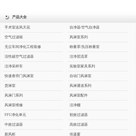
产品大全
手术室送风天花
自净器/空气自净器
空气过滤箱
风淋室系列
无尘车间净化工程装修
称量罩/负压称量室
活性碳空气过滤器
洁净层流罩
洁净采样车
实验室家具系列
快速卷帘门风淋室
自动门风淋室
货淋室
风淋通道系列
风淋门系列
风淋室配件
风淋室维修
洁净棚
FFU净化单元
初效过滤器
中效过滤器
高效过滤器
新风柜
传递窗