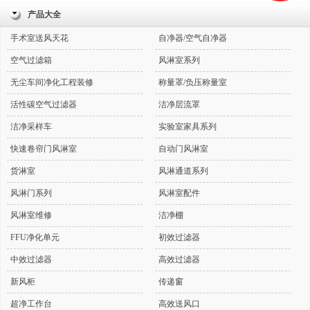
产品大全
手术室送风天花
自净器/空气自净器
空气过滤箱
风淋室系列
无尘车间净化工程装修
称量罩/负压称量室
活性碳空气过滤器
洁净层流罩
洁净采样车
实验室家具系列
快速卷帘门风淋室
自动门风淋室
货淋室
风淋通道系列
风淋门系列
风淋室配件
风淋室维修
洁净棚
FFU净化单元
初效过滤器
中效过滤器
高效过滤器
新风柜
传递窗
超净工作台
高效送风口