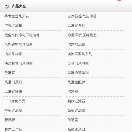
产品大全
手术室送风天花
自净器/空气自净器
空气过滤箱
风淋室系列
无尘车间净化工程装修
称量罩/负压称量室
活性碳空气过滤器
洁净层流罩
洁净采样车
实验室家具系列
快速卷帘门风淋室
自动门风淋室
货淋室
风淋通道系列
风淋门系列
风淋室配件
风淋室维修
洁净棚
FFU净化单元
初效过滤器
中效过滤器
高效过滤器
新风柜
传递窗
超净工作台
高效送风口