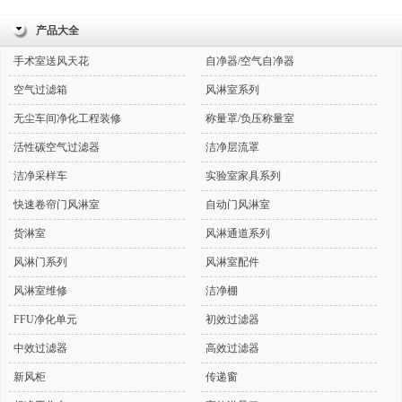
产品大全
手术室送风天花
自净器/空气自净器
空气过滤箱
风淋室系列
无尘车间净化工程装修
称量罩/负压称量室
活性碳空气过滤器
洁净层流罩
洁净采样车
实验室家具系列
快速卷帘门风淋室
自动门风淋室
货淋室
风淋通道系列
风淋门系列
风淋室配件
风淋室维修
洁净棚
FFU净化单元
初效过滤器
中效过滤器
高效过滤器
新风柜
传递窗