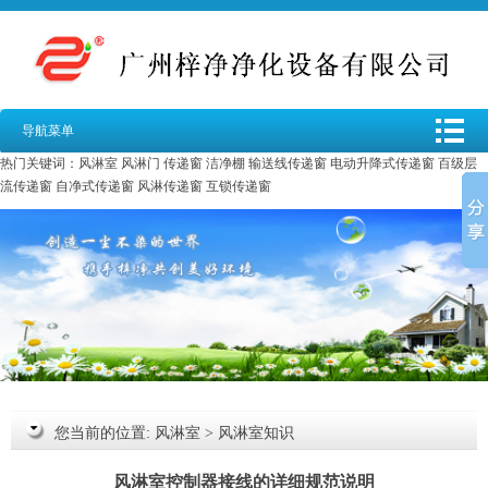
导航菜单
热门关键词：
风淋室
风淋门
传递窗
洁净棚
输送线传递窗
电动升降式传递窗
百级层
流传递窗
自净式传递窗
风淋传递窗
互锁传递窗
您当前的位置:
风淋室
>
风淋室知识
风淋室控制器接线的详细规范说明