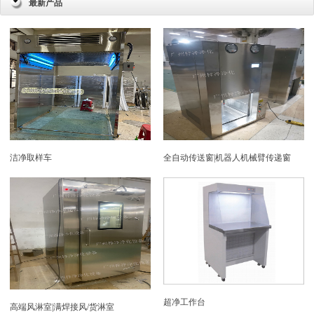
最新产品
洁净取样车
全自动传送窗|机器人机械臂传递窗
超净工作台
高端风淋室|满焊接风/货淋室