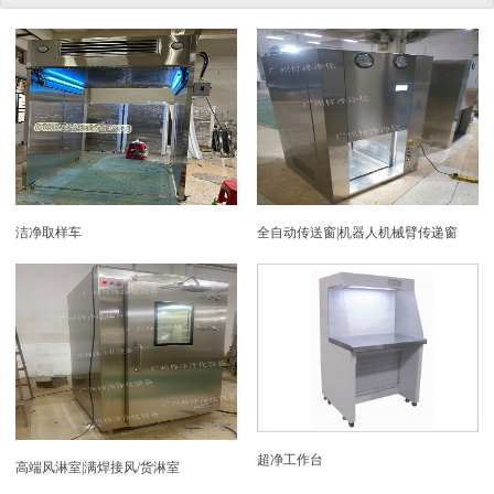
洁净取样车
全自动传送窗|机器人机械臂传递窗
超净工作台
高端风淋室|满焊接风/货淋室