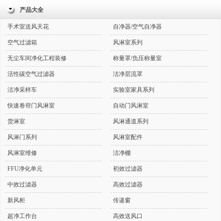
产品大全
手术室送风天花
自净器/空气自净器
空气过滤箱
风淋室系列
无尘车间净化工程装修
称量罩/负压称量室
活性碳空气过滤器
洁净层流罩
洁净采样车
实验室家具系列
快速卷帘门风淋室
自动门风淋室
货淋室
风淋通道系列
风淋门系列
风淋室配件
风淋室维修
洁净棚
FFU净化单元
初效过滤器
中效过滤器
高效过滤器
新风柜
传递窗
超净工作台
高效送风口