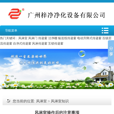
导航菜单
热门关键词：
风淋室
风淋门
传递窗
洁净棚
输送线传递窗
电动升降式传递窗
百级层
流传递窗
自净式传递窗
风淋传递窗
互锁传递窗
您当前的位置:
风淋室
>
风淋室知识
风淋室操作后的注意事项