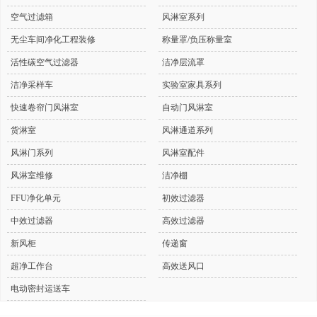
空气过滤箱
风淋室系列
无尘车间净化工程装修
称量罩/负压称量室
活性碳空气过滤器
洁净层流罩
洁净采样车
实验室家具系列
快速卷帘门风淋室
自动门风淋室
货淋室
风淋通道系列
风淋门系列
风淋室配件
风淋室维修
洁净棚
FFU净化单元
初效过滤器
中效过滤器
高效过滤器
新风柜
传递窗
超净工作台
高效送风口
电动密封运送车