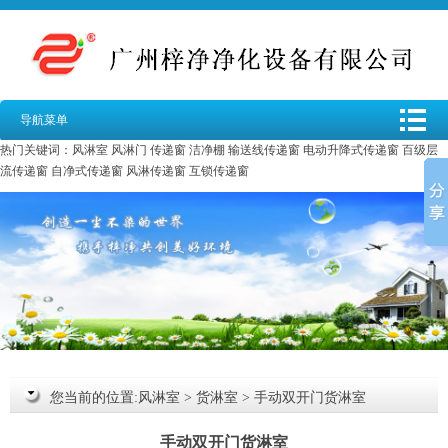
导航菜单
热门关键词：
风淋室
风淋门
传递窗
洁净棚
输送线传递窗
电动升降式传递窗
百级层
流传递窗
自净式传递窗
风淋传递窗
互锁传递窗
您当前的位置:
风淋室
>
货淋室
>
手动双开门货淋室
手动双开门货淋室