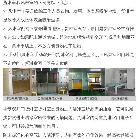
货淋室和风淋室的区别有以下几点：
>>风淋室主要是吹除工作人员衣物、发屑、体表所吸附尘埃；货淋室
是吹除人或物体表面吸附尘埃。
>>风淋室配有不锈钢通道地板，货淋室没有，原因是货淋室经常有推
车进出，如果配上通道地板，通道地板很快就轧变形了,况且和地面不
在一条水平线上，不放方便货物推车进出。
>>手动门风淋室手动双开门货淋室闭门器选型区别：风淋室闭门器是
不定位的，货淋室闭门器是定位的。
手动双开门货淋室货淋室是货物进入洁净室所必需的通道，它可以减
少货物进出洁净室所带来的污染问题。货淋室的两道货淋室门电子互
锁，可以兼起气闸室的作用，
防未被净化的空气进入洁净室，达到有效的净化效果，经
高效过滤器