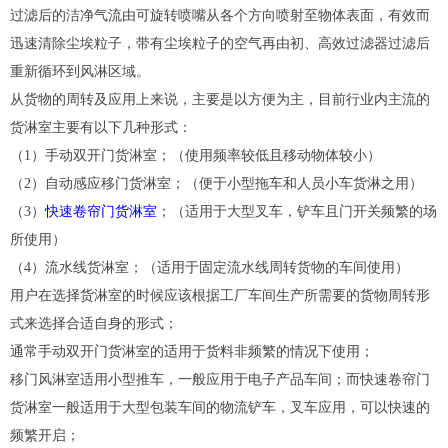
过滤后的洁净气流由可旋转喷嘴从各个方向喷射至物体表面，有效而
迅速清除尘埃粒子，带有尘埃粒子的空气再由初、高效过滤器过滤后
重新循环到风淋区域。
从货物的周转及应用上来说，主要是以方便为主，目前行业内主流的
货淋室主要有以下几种形式：
（1）手动双开门货淋室；（使用频率较低且移动物体较小）
（2）自动感应移门货淋室；（便于小型拖车和人员小车货淋之用）
（3）
快速卷帘门货淋室
；（适用于大型叉车，铲车且门开关频繁的场
所使用）
（4）流水线货淋室；（适用于固定流水线周转货物的车间使用）
用户在选择货淋室的时候应该根据工厂车间生产所需要的货物周转形
式来选择合适自身的形式；
通常手动双开门货淋室的适用于货料非频繁的情况下使用；
移门风淋室适用小型推车，一般应用于电子产品车间；而快速卷帘门
货淋室一般适用于大型包装车间的物流铲车，叉车应用，可以快速的
频繁开启；