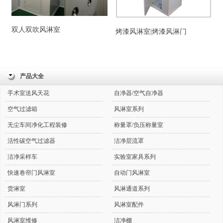
双人双吹风淋室
烤漆风淋室|烤漆风淋门
产品大全
手术室送风天花
自净器/空气自净器
空气过滤箱
风淋室系列
无尘车间净化工程装修
称量罩/负压称量室
活性碳空气过滤器
洁净层流罩
洁净采样车
实验室家具系列
快速卷帘门风淋室
自动门风淋室
货淋室
风淋通道系列
风淋门系列
风淋室配件
风淋室维修
洁净棚