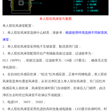
单人双吹风淋室方案图
单人双吹风淋室配置：
1、单人双吹风淋室选择什么材质，请参考：
根据使用环境选择不同材质风
淋室
；
2、单人双吹风淋室采用电子互锁装置、配优质闭门器；
3、单人双吹风淋室配我司自产有隔板
高效过滤器
，过滤效率为：
H13（MPPS），初效过滤器，过滤效率为：G4级（计重法），确保无尘室
净化级别；
4、全自动红外感应吹淋，“杭法”红外感应器，正泰中间继电器，单人双吹
风淋室是单向通道风淋室，从非洁净区进入单人双吹风淋室，关门后红外
线感应有人就吹淋，风淋室吹淋时双门自动锁闭，吹淋后入门锁闭，由洁
净区出去时经过风淋室不吹淋以节省能源；
5、电源3N 、 380V 、 50HZ；
6、单人双吹风淋室采用先进的高科技集成电路板，LED显示吹淋时间，时