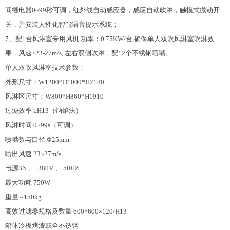
间继电器0~99秒可调，红外线自动感应器，感应自动吹淋，触摸式微动开
关，并安装人性化智能语音提示系统；
7、配1台风淋室专用风机,功率：0.75KW/台,确保单人双吹风淋室吹淋效
果，风速≥23-27m/s, 左右双侧吹淋，配12个不锈钢喷嘴。
单人双吹风淋室技术参数：
外形尺寸：W1200*D1000*H2180
风淋区尺寸：W800*H860*H1910
过滤效率 ≥H13（钠焰法）
风淋时间 0~99s（可调）
喷嘴数与口径 Φ25mm
喷出风速 23~27m/s
电源3N 、 380V 、 50HZ
最大功耗 750W
重量 ~150kg
高效过滤器规格及数量 600×600×120/H13
箱体冷板烤漆或全不锈钢