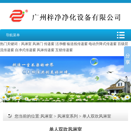
导航菜单
热门关键词：
风淋室
风淋门
传递窗
洁净棚
输送线传递窗
电动升降式传递窗
百级层
流传递窗
自净式传递窗
风淋传递窗
互锁传递窗
您当前的位置:
风淋室
>
风淋室系列
>
单人双吹风淋室
单人双吹风淋室