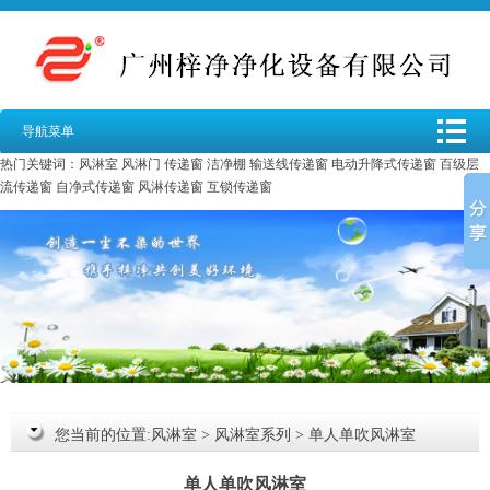
导航菜单
热门关键词：
风淋室
风淋门
传递窗
洁净棚
输送线传递窗
电动升降式传递窗
百级层
流传递窗
自净式传递窗
风淋传递窗
互锁传递窗
您当前的位置:
风淋室
>
风淋室系列
>
单人单吹风淋室
单人单吹风淋室