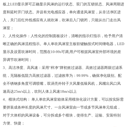
板上LED显示屏可正确显示风淋的运行状态、双门的互锁状态、风淋周期进
度和延时开门状态。并设有光电感应器，单向通道风淋室，从非洁净区进
入，关门后红外线感应有人就吹淋，吹淋后入门锁闭，只能从出门走出风
淋室；
2、人性化操作：人性化的控制面板设计，清晰的指示灯指示，给予用户清
晰正确的风淋流程指示。单人单吹风淋室主板软键触按式时间继电器，LED
显示及设置吹淋时间，范围在10-99s可调,用户可根据风淋室外部环境的差
异调节吹淋时间；
3、高洁净度、高风速：采用“梓净”牌
初效过滤器
、高效过滤器两级过滤系
统，无隔板低阻力高效过滤器，过滤效率为：99.99%，确保净化级别。配
全不锈钢多角度可调喷嘴，双涡壳外转子大风量低噪风机，风嘴出风口风
速高达25m/s以上，吹到人体上风速18m/s以上
4、模块式结构： 单人单吹风淋室箱体采用模块化设计方案，可以按实际需
要拼装成各种长度的风淋尺寸。一台风淋室由一节或多节风淋单元组成，
对于大体积的风淋设备，可分拆成多个模块，使得生产、运输、安装特别
方便、快捷；