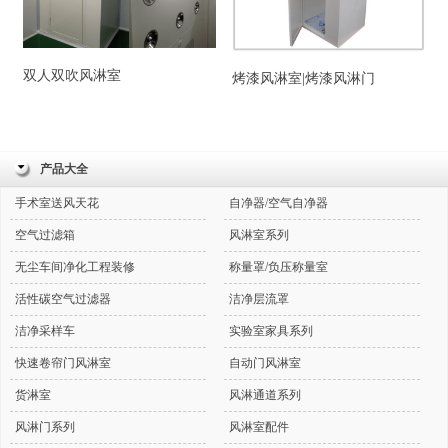
双人双吹风淋室
烤漆风淋室|烤漆风淋门
产品大全
手术室送风天花
自净器/空气自净器
空气过滤箱
风淋室系列
无尘车间净化工程装修
称量罩/负压称量室
活性碳空气过滤器
洁净层流罩
洁净采样车
实验室家具系列
快速卷帘门风淋室
自动门风淋室
货淋室
风淋通道系列
风淋门系列
风淋室配件