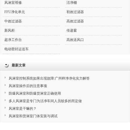
风淋室维修
洁净棚
FFU净化单元
初效过滤器
中效过滤器
高效过滤器
新风柜
传递窗
超净工作台
高效送风口
电动密封运送车
最新文章
风淋室控制系统如果出现故障:广州梓净净化实力解答
风淋室操作后的注意事项
防爆风淋室和防爆货淋室正确使用
多人风淋室是专门为洁净车间人员较多的而定做
风淋室是干嘛的？
风淋室和货淋室门体安装与调试