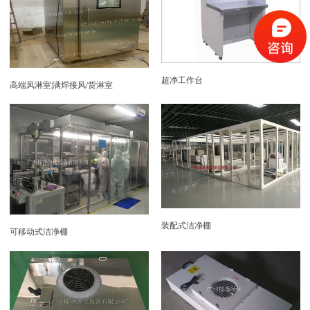
超净工作台
高端风淋室|满焊接风/货淋室
装配式洁净棚
可移动式洁净棚