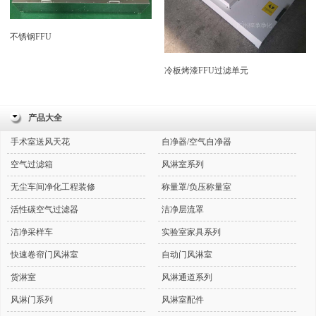
不锈钢FFU
冷板烤漆FFU过滤单元
产品大全
手术室送风天花
自净器/空气自净器
空气过滤箱
风淋室系列
无尘车间净化工程装修
称量罩/负压称量室
活性碳空气过滤器
洁净层流罩
洁净采样车
实验室家具系列
快速卷帘门风淋室
自动门风淋室
货淋室
风淋通道系列
风淋门系列
风淋室配件