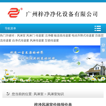
导航菜单
热门关键词：
风淋室
风淋门
传递窗
洁净棚
输送线传递窗
电动升降式传递窗
百级层
流传递窗
自净式传递窗
风淋传递窗
互锁传递窗
您当前的位置:
风淋室
>
风淋室知识
梓净风淋室价格报价单