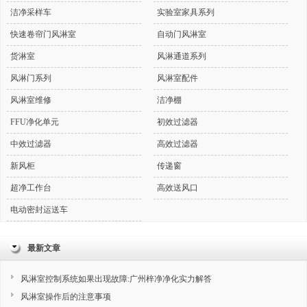
洁净采样车
实验室家具系列
快速卷帘门风淋室
自动门风淋室
货淋室
风淋通道系列
风淋门系列
风淋室配件
风淋室维修
洁净棚
FFU净化单元
初效过滤器
中效过滤器
高效过滤器
新风柜
传递窗
超净工作台
高效送风口
电动密封运送车
最新文章
风淋室控制系统如果出现故障:广州梓净净化实力解答
风淋室操作后的注意事项