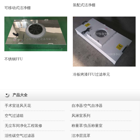
装配式洁净棚
可移动式洁净棚
不锈钢FFU
冷板烤漆FFU过滤单元
产品大全
手术室送风天花
自净器/空气自净器
空气过滤箱
风淋室系列
无尘车间净化工程装修
称量罩/负压称量室
活性碳空气过滤器
洁净层流罩