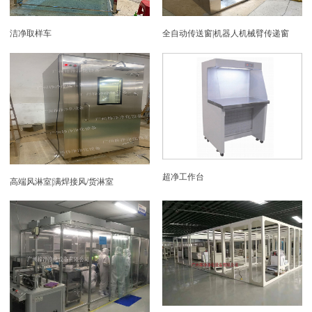
洁净取样车
全自动传送窗|机器人机械臂传递窗
超净工作台
高端风淋室|满焊接风/货淋室