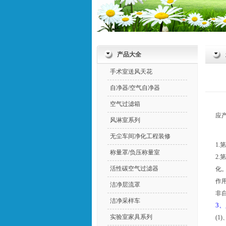
产品大全
手术室送风天花
自净器/空气自净器
空气过滤箱
应
风淋室系列
无尘车间净化工程装修
1
称量罩/负压称量室
2
活性碳空气过滤器
化
作
洁净层流罩
非
洁净采样车
3
实验室家具系列
(