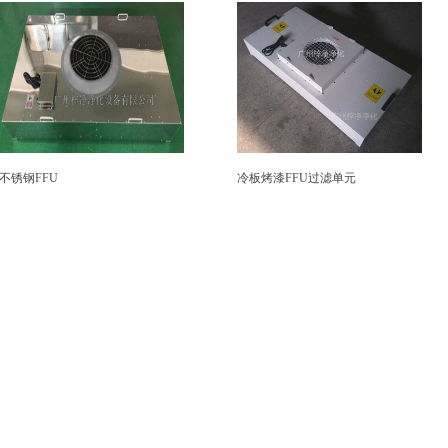
不锈钢FFU
冷板烤漆FFU过滤单元