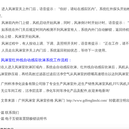
。
2)、进入风淋室关上外门后，语音提示： “你好，请站在感应区内”。系统红外探头开
程。
3)、风淋前内外门上锁，风机启动开始风淋，同时，风淋倒计时开始计时。语音提示： “
4)、如系统在外门关后规定时间内检测不到风淋室有人，系统内外门自动解锁，返回待
门会上锁，风淋室开始风淋。
5)、风淋过程中，有人按动上调、下调、及照明开关时，语音将提示： “正在工作，请
6)、人员走出风淋室并关上内门后，系统返回初始状态，等待下一次使用。
风淋室红外线自动感应吹淋系统工作流程：
般在人进入风淋室吹淋区域内，系统会自动感应吹淋。红外线自动感应吹淋后，风机从
风淋室静压箱，再经
高效过滤器
过滤后洁净空气从风淋室的喷嘴高速喷出以达到风淋室
广州梓净净化设备有限公司
除了专业生产风淋室外,还生产销售风淋室风机,FFU风机
，无尘车间工程，洁净层流罩，净化车间等净化产品及配件,欢迎来电垂询!
文章来源：广州风淋室 风淋室价格
风淋门
http://www.gdfenglinshi.com/
转载请注明
篇:
联系我们
篇:
电子互锁装置阴极锁说明书