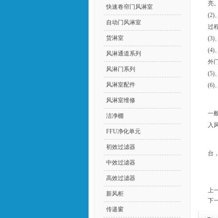
亮
快速卷帘门风淋室
(
自动门风淋室
过
货淋室
(
(
风淋通道系列
外
风淋门系列
(
风淋室配件
(
风淋室维修
一
洁净棚
入
FFU净化单元
初效过滤器
台
中效过滤器
高效过滤器
上一
新风柜
下一
传递窗