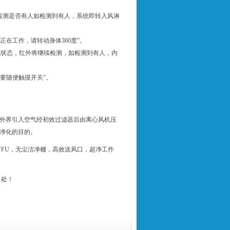
始检测是否有人如检测到有人，系统即转入风淋
正在工作，请转动身体360度”。
机状态，红外将继续检测，如检测到有人，内
不要随便触摸开关”。
外界引入空气经
初效过滤器
后由离心风机压
净化的目的。
,FFU，无尘洁净棚，高效送风口，超净工作
出处！