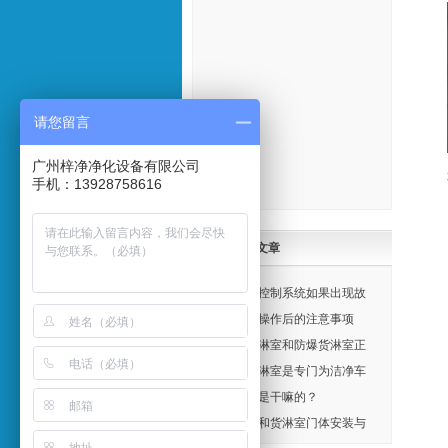
请您留言
广州梓净净化设备有限公司
手机：13928758616
最新文章
风淋室控制系统如果出现故
障:广州梓净净化实力解答
风淋室操作后的注意事项
防爆风淋室和防爆货淋室正
确使用
多人风淋室是专门为洁净车
间人员较多的而定做
风淋室是干嘛的？
风淋室和货淋室门体安装与
调试