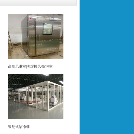
高端风淋室|满焊接风/货淋室
装配式洁净棚