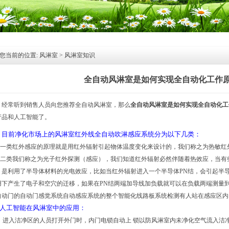
您当前的位置:
风淋室
>
风淋室知识
全自动风淋室是如何实现全自动化工作
经常听到销售人员向您推荐全自动
风淋室
，那么
全自动风淋室是如何实现全自动化工
产品和人工智能了。
目前净化市场上的风淋室红外线全自动吹淋感应系统分为以下几类：
.第一类红外感应的原理就是用红外辐射引起物体温度变化来设计的，我们称之为热敏红
.第二类我们称之为光子红外探测（感应），我们知道红外辐射必然伴随着热效应，当
。是利用了半导体材料的光电效应，比如当红外辐射进入一个半导体PN结，会引起半
用下产生了电子和空穴的迁移，如果在PN结两端加导线加负载就可以在负载两端测量
自动门的自动门感觉系统自动感应系统的整个智能化线路板系统检测有人站在感应区内
、人工智能在风淋室中的应用：
1)、进入洁净区的人员打开外门时，内门电锁自动上 锁以防风淋室内未净化空气流入