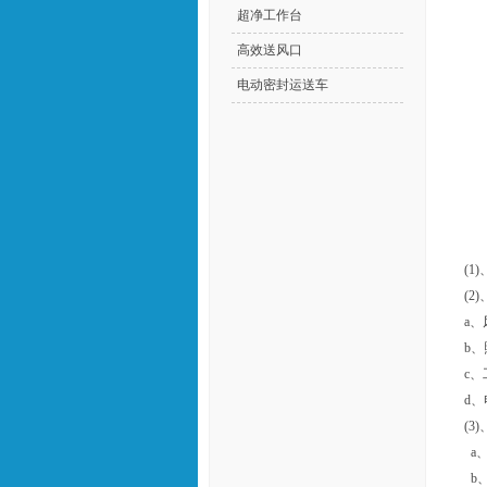
超净工作台
高效送风口
电动密封运送车
(1
(2
a、
b、
c、
d、
(3
a
b