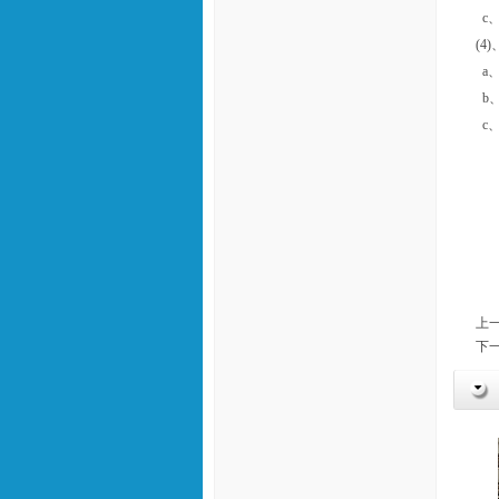
c
(4
a、
b、
c、
上一
下一