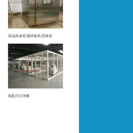
高端风淋室|满焊接风/货淋室
装配式洁净棚