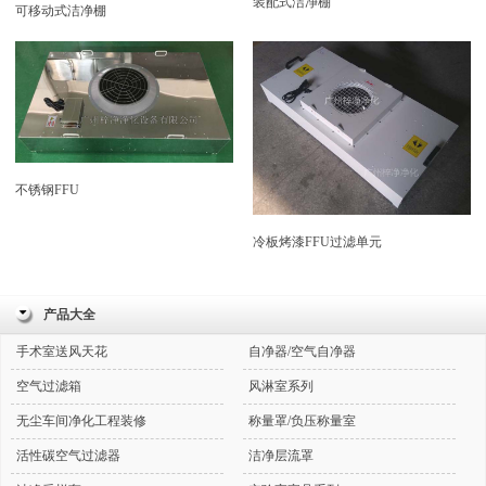
装配式洁净棚
可移动式洁净棚
不锈钢FFU
冷板烤漆FFU过滤单元
产品大全
手术室送风天花
自净器/空气自净器
空气过滤箱
风淋室系列
无尘车间净化工程装修
称量罩/负压称量室
活性碳空气过滤器
洁净层流罩