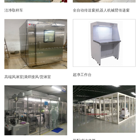
洁净取样车
全自动传送窗|机器人机械臂传递窗
超净工作台
高端风淋室|满焊接风/货淋室