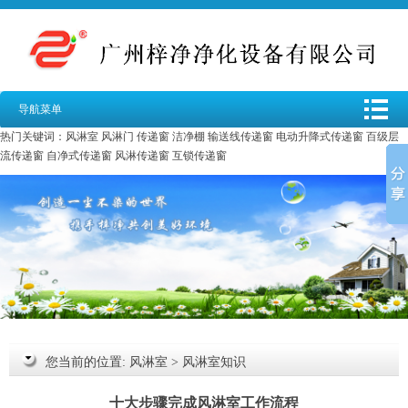
导航菜单
热门关键词：
风淋室
风淋门
传递窗
洁净棚
输送线传递窗
电动升降式传递窗
百级层
流传递窗
自净式传递窗
风淋传递窗
互锁传递窗
您当前的位置:
风淋室
>
风淋室知识
十大步骤完成风淋室工作流程