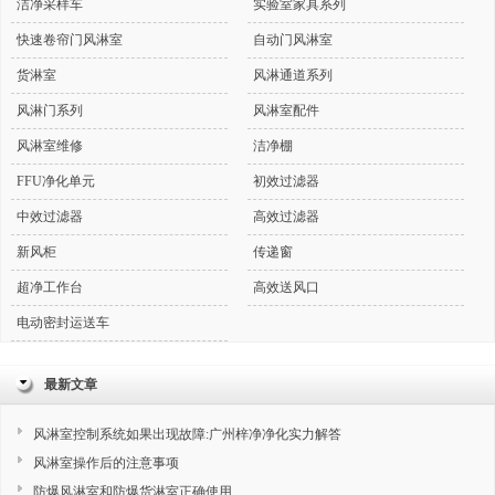
洁净采样车
实验室家具系列
快速卷帘门风淋室
自动门风淋室
货淋室
风淋通道系列
风淋门系列
风淋室配件
风淋室维修
洁净棚
FFU净化单元
初效过滤器
中效过滤器
高效过滤器
新风柜
传递窗
超净工作台
高效送风口
电动密封运送车
最新文章
风淋室控制系统如果出现故障:广州梓净净化实力解答
风淋室操作后的注意事项
防爆风淋室和防爆货淋室正确使用