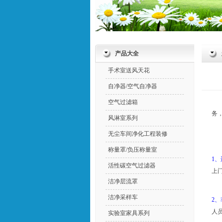
产品大全
手术室送风天花
自净器/空气自净器
空气过滤箱
务，
风淋室系列
无尘车间净化工程装修
称量罩/负压称量室
1
活性碳空气过滤器
上
洁净层流罩
洁净采样车
2
人
实验室家具系列