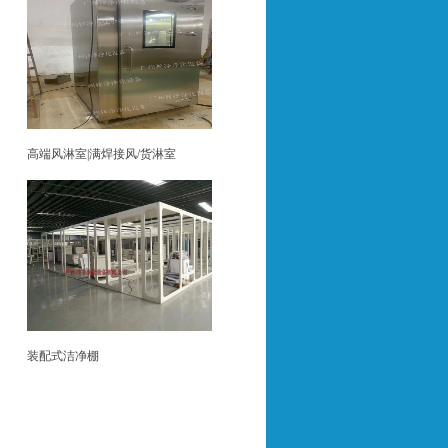
高端风淋室|满焊接风/货淋室
装配式洁净棚