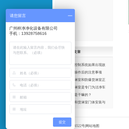
请您留言
广州梓净净化设备有限公司
手机：13928758616
最新文章
风淋室控制系统如果出现故
障:广州梓净净化实力解答
风淋室操作后的注意事项
防爆风淋室和防爆货淋室正
确使用
多人风淋室是专门为洁净车
间人员较多的而定做
风淋室是干嘛的？
风淋室和货淋室门体安装与
调试
提交
粤ICP备10086522号
|
网站地图