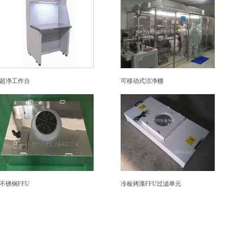
超净工作台
可移动式洁净棚
不锈钢FFU
冷板烤漆FFU过滤单元