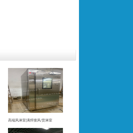
高端风淋室|满焊接风/货淋室