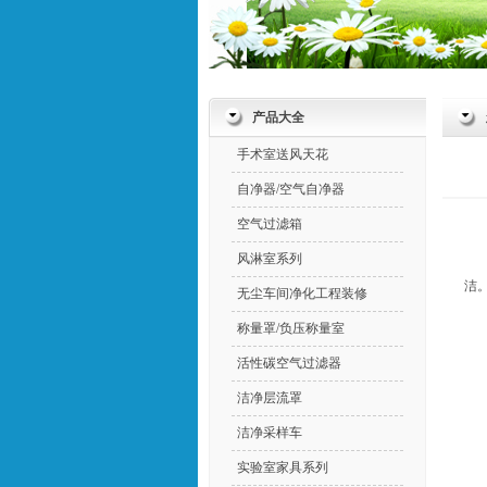
产品大全
手术室送风天花
自净器/空气自净器
空气过滤箱
风淋室系列
洁
无尘车间净化工程装修
称量罩/负压称量室
活性碳空气过滤器
洁净层流罩
洁净采样车
实验室家具系列