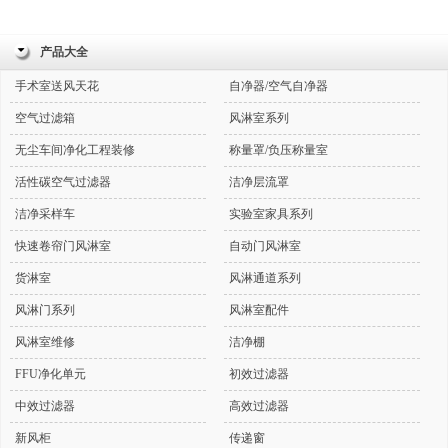
产品大全
手术室送风天花
自净器/空气自净器
空气过滤箱
风淋室系列
无尘车间净化工程装修
称量罩/负压称量室
活性碳空气过滤器
洁净层流罩
洁净采样车
实验室家具系列
快速卷帘门风淋室
自动门风淋室
货淋室
风淋通道系列
风淋门系列
风淋室配件
风淋室维修
洁净棚
FFU净化单元
初效过滤器
中效过滤器
高效过滤器
新风柜
传递窗