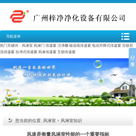
导航菜单
热门关键词：
风淋室
风淋门
传递窗
洁净棚
输送线传递窗
电动升降式传递窗
百级层
流传递窗
自净式传递窗
风淋传递窗
互锁传递窗
您当前的位置:
风淋室
>
风淋室知识
风速是衡量风淋室性能的一个重要指标