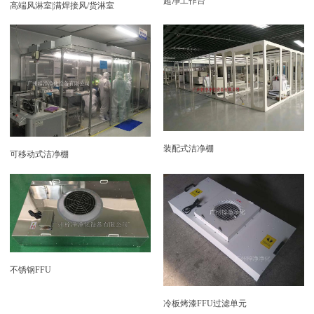
超净工作台
高端风淋室|满焊接风/货淋室
装配式洁净棚
可移动式洁净棚
不锈钢FFU
冷板烤漆FFU过滤单元