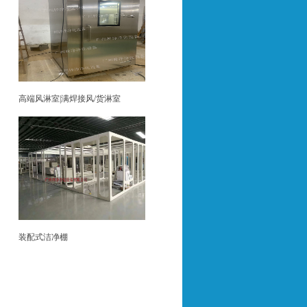
高端风淋室|满焊接风/货淋室
装配式洁净棚