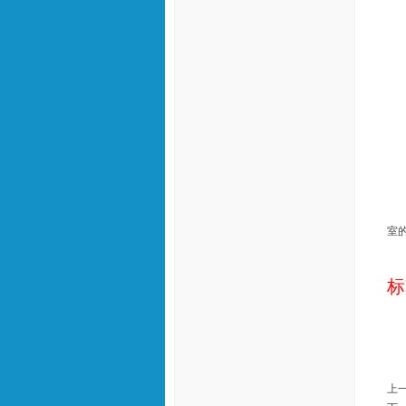
室
标
上一