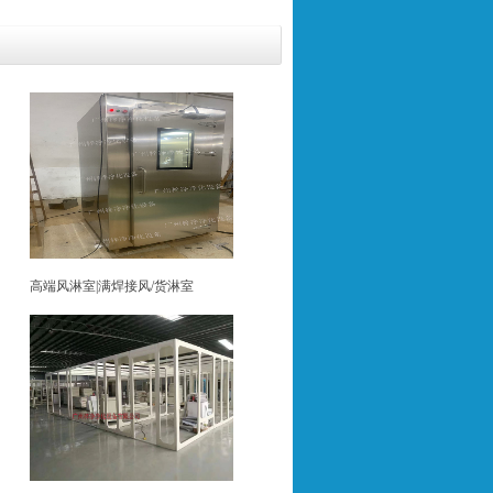
高端风淋室|满焊接风/货淋室