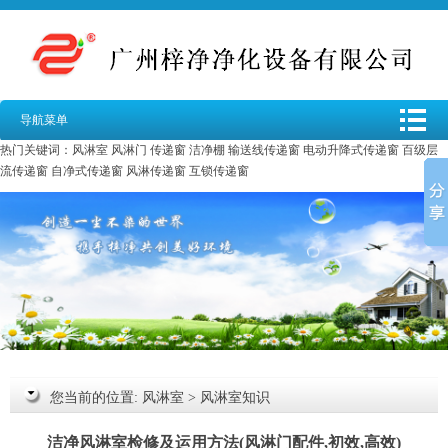
导航菜单
热门关键词：
风淋室
风淋门
传递窗
洁净棚
输送线传递窗
电动升降式传递窗
百级层
流传递窗
自净式传递窗
风淋传递窗
互锁传递窗
您当前的位置:
风淋室
>
风淋室知识
洁净风淋室检修及运用方法(风淋门配件,初效,高效)