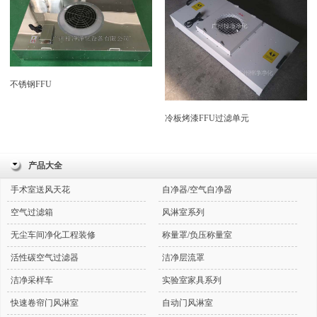
不锈钢FFU
冷板烤漆FFU过滤单元
产品大全
手术室送风天花
自净器/空气自净器
空气过滤箱
风淋室系列
无尘车间净化工程装修
称量罩/负压称量室
活性碳空气过滤器
洁净层流罩
洁净采样车
实验室家具系列
快速卷帘门风淋室
自动门风淋室