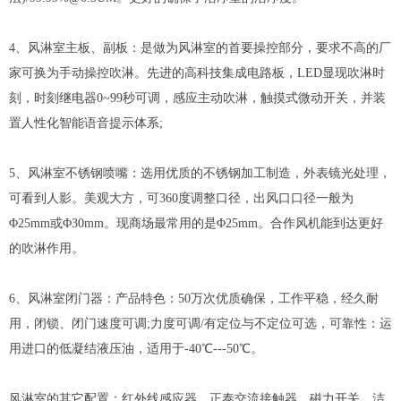
4、风淋室主板、副板：是做为风淋室的首要操控部分，要求不高的厂
家可换为手动操控吹淋。先进的高科技集成电路板，LED显现吹淋时
刻，时刻继电器0~99秒可调，感应主动吹淋，触摸式微动开关，并装
置人性化智能语音提示体系;
5、风淋室不锈钢喷嘴：选用优质的不锈钢加工制造，外表镜光处理，
可看到人影。美观大方，可360度调整口径，出风口口径一般为
Φ25mm或Φ30mm。现商场最常用的是Φ25mm。合作风机能到达更好
的吹淋作用。
6、风淋室闭门器：产品特色：50万次优质确保，工作平稳，经久耐
用，闭锁、闭门速度可调;力度可调/有定位与不定位可选，可靠性：运
用进口的低凝结液压油，适用于-40℃---50℃。
风淋室的其它配置：红外线感应器，正泰交流接触器，磁力开关，洁