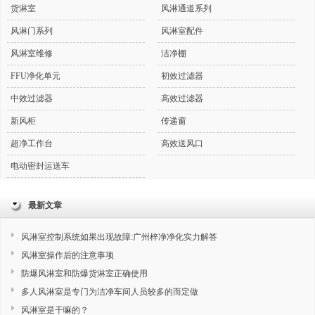
货淋室
风淋通道系列
风淋门系列
风淋室配件
风淋室维修
洁净棚
FFU净化单元
初效过滤器
中效过滤器
高效过滤器
新风柜
传递窗
超净工作台
高效送风口
电动密封运送车
最新文章
风淋室控制系统如果出现故障:广州梓净净化实力解答
风淋室操作后的注意事项
防爆风淋室和防爆货淋室正确使用
多人风淋室是专门为洁净车间人员较多的而定做
风淋室是干嘛的？