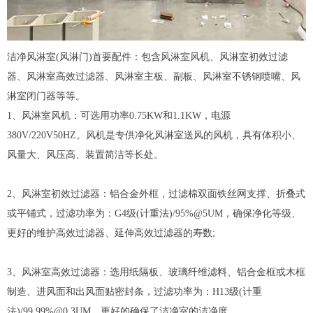
洁净
风淋室
(
风淋门
)首要配件：包含风淋室风机、风淋室
初效过滤
器
、风淋室
高效过滤器
、风淋室主板、副板、风淋室不锈钢喷嘴、风
淋室闭门器等等。
1、风淋室风机：可选用功率0.75KW和1.1KW，电源
380V/220V50HZ。风机是专供净化风淋室送风的风机，具有体积小、
风量大、风压高、装置简洁等长处。
2、风淋室初效过滤器：铝合金外框，过滤棉双面铁丝网支撑、折叠式
或平铺式，过滤功率为：G4级(计重法)/95%@5UM，确保净化等级、
更好的维护高效过滤器、延伸高效过滤器的寿数;
3、风淋室高效过滤器：选用纸隔板、玻璃纤维滤料、铝合金框或木框
制造、进风面和出风面贴密封条，过滤功率为：H13级(计重
法)/99.99%@0.3UM。更好的确保了洁净室的洁净度。