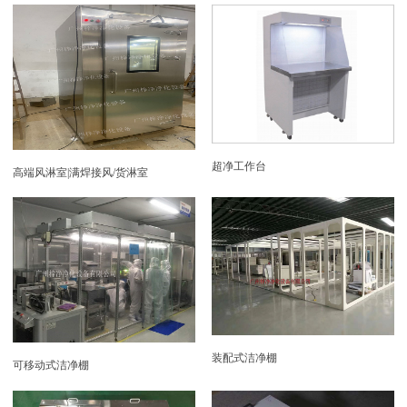
超净工作台
高端风淋室|满焊接风/货淋室
装配式洁净棚
可移动式洁净棚