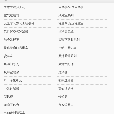
手术室送风天花
自净器/空气自净器
空气过滤箱
风淋室系列
无尘车间净化工程装修
称量罩/负压称量室
活性碳空气过滤器
洁净层流罩
洁净采样车
实验室家具系列
快速卷帘门风淋室
自动门风淋室
货淋室
风淋通道系列
风淋门系列
风淋室配件
风淋室维修
洁净棚
FFU净化单元
初效过滤器
中效过滤器
高效过滤器
新风柜
传递窗
超净工作台
高效送风口
电动密封运送车