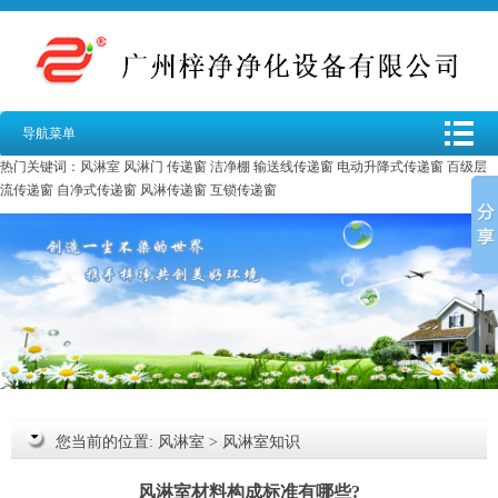
导航菜单
热门关键词：
风淋室
风淋门
传递窗
洁净棚
输送线传递窗
电动升降式传递窗
百级层
流传递窗
自净式传递窗
风淋传递窗
互锁传递窗
您当前的位置:
风淋室
>
风淋室知识
风淋室材料构成标准有哪些?