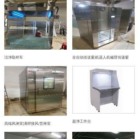
洁净取样车
全自动传送窗|机器人机械臂传递窗
超净工作台
高端风淋室|满焊接风/货淋室