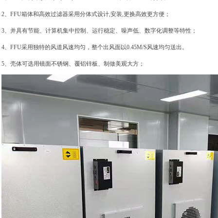
2、FFU箱体和高效过滤器采用分体式设计,安装,更换高效更方便；
3、并具有节能、计算机集中控制、运行稳定、噪声低、数字化调整等特性；
4、FFU采用独特的风道风速均匀，整个出风面以0.45M/S风速均匀送出。
5、壳体可选用镜面不锈钢、覆铝锌板、制做美观大方；