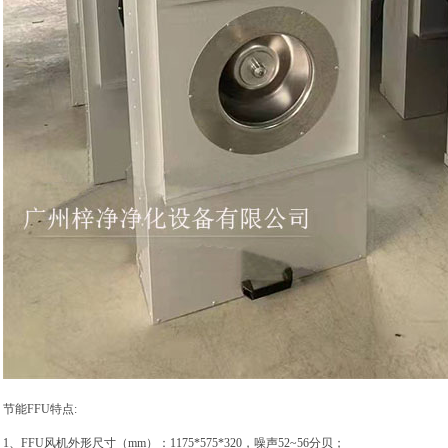
节能FFU特点:
1、FFU风机外形尺寸（mm）：1175*575*320，噪声52~56分贝；