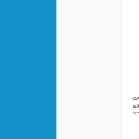
特
金
的