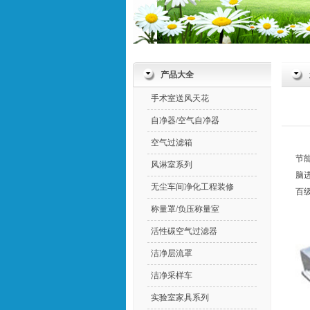
产品大全
手术室送风天花
自净器/空气自净器
空气过滤箱
节
风淋室系列
脑
无尘车间净化工程装修
百
称量罩/负压称量室
活性碳空气过滤器
洁净层流罩
洁净采样车
实验室家具系列