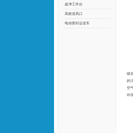
超净工作台
高效送风口
电动密封运送车
级
的
空
环