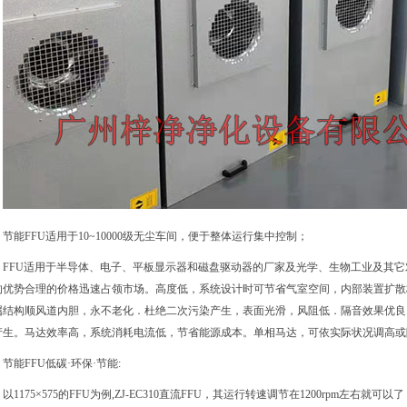
节能FFU适用于10~10000级无尘车间，便于整体运行集中控制；
FFU适用于半导体、电子、平板显示器和磁盘驱动器的厂家及光学、生物工业及其
的优势合理的价格迅速占领市场。高度低，系统设计时可节省气室空间，内部装置扩散
属结构顺风道内胆，永不老化．杜绝二次污染产生，表面光滑，风阻低．隔音效果优良
产生。马达效率高，系统消耗电流低，节省能源成本。单相马达，可依实际状况调高或
节能FFU低碳·环保·节能:
以1175×575的FFU为例,ZJ-EC310直流FFU，其运行转速调节在1200rpm左右就可以