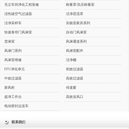
无尘车间净化工程装修
称量罩/负压称量室
活性碳空气过滤器
洁净层流罩
洁净采样车
实验室家具系列
快速卷帘门风淋室
自动门风淋室
货淋室
风淋通道系列
风淋门系列
风淋室配件
风淋室维修
洁净棚
FFU净化单元
初效过滤器
中效过滤器
高效过滤器
新风柜
传递窗
超净工作台
高效送风口
电动密封运送车
联系我们