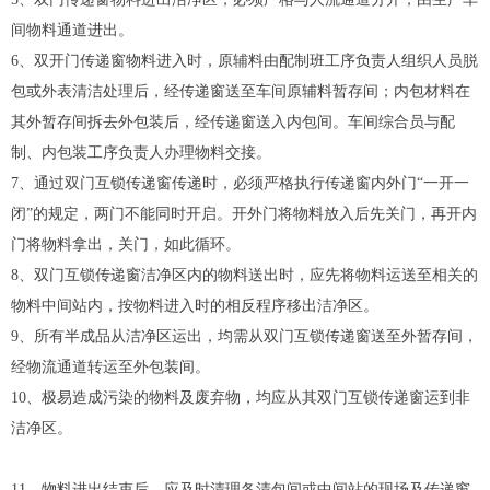
间物料通道进出。
6、双开门传递窗物料进入时，原辅料由配制班工序负责人组织人员脱
包或外表清洁处理后，经传递窗送至车间原辅料暂存间；内包材料在
其外暂存间拆去外包装后，经传递窗送入内包间。车间综合员与配
制、内包装工序负责人办理物料交接。
7、通过双门互锁传递窗传递时，必须严格执行传递窗内外门“一开一
闭”的规定，两门不能同时开启。开外门将物料放入后先关门，再开内
门将物料拿出，关门，如此循环。
8、双门互锁传递窗洁净区内的物料送出时，应先将物料运送至相关的
物料中间站内，按物料进入时的相反程序移出洁净区。
9、所有半成品从洁净区运出，均需从双门互锁传递窗送至外暂存间，
经物流通道转运至外包装间。
10、极易造成污染的物料及废弃物，均应从其双门互锁传递窗运到非
洁净区。
11、物料进出结束后，应及时清理各清包间或中间站的现场及传递窗