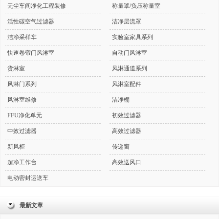
无尘车间净化工程装修
称量罩/负压称量室
活性碳空气过滤器
洁净层流罩
洁净采样车
实验室家具系列
快速卷帘门风淋室
自动门风淋室
货淋室
风淋通道系列
风淋门系列
风淋室配件
风淋室维修
洁净棚
FFU净化单元
初效过滤器
中效过滤器
高效过滤器
新风柜
传递窗
超净工作台
高效送风口
电动密封运送车
最新文章