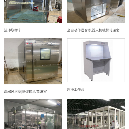
洁净取样车
全自动传送窗|机器人机械臂传递窗
超净工作台
高端风淋室|满焊接风/货淋室