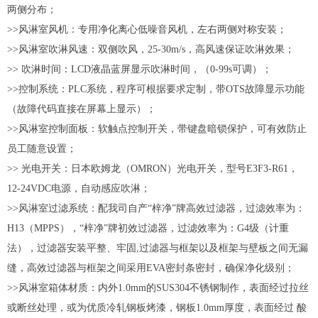
两侧分布；
>>风淋室风机：专用净化离心低噪音风机，左右两侧对称安装；
>>风淋室吹淋风速：双侧吹风，25-30m/s，高风速保证吹淋效果；
>> 吹淋时间：LCD液晶蓝屏显示吹淋时间，（0-99s可调）；
>>控制系统：PLC系统，程序可根据要求定制，带OTS故障显示功能
（故障代码直接在屏幕上显示）；
>>风淋室控制面板：软触点控制开关，带键盘暗锁保护，可有效防止
员工随意设置；
>> 光电开关：日本欧姆龙（OMRON）光电开关，型号E3F3-R61，
12-24VDC电源，自动感应吹淋；
>>风淋室过滤系统：配我司自产“梓净”牌
高效过滤器
，过滤效率为：
H13（MPPS），“梓净”牌
初效过滤器
，过滤效率为：G4级（计重
法），过滤器安装平整、牢固,过滤器与框架以及框架与壁板之间无漏
缝，高效过滤器与框架之间采用EVA密封条密封，确保净化级别；
>>风淋室箱体材质：内外1.0mm的SUS304不锈钢制作，表面经过拉丝
或断丝处理，或为优质冷轧钢板烤漆，钢板1.0mm厚度，表面经过 酸