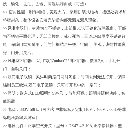
洗、磷化、去油、去锈、高温烘烤而成（可选）
>> 密封性能：制作精细，美观大方。采用拼装式结构，接缝处要求加
垫密封条，整体设备安装完毕后内部无漏光漏风现象。
>>风淋室双门：材质为全不锈钢，上部带3C认证钢化玻璃视窗，下部
为不锈钢平面处理，无凹凸棱角，减少死角；三道3MM厚度不锈钢铰
链，保障门结实耐用，门与门框结合平整、牢固 、美观，密封性能良
好，门开启灵活。
>>风淋室闭门器：采用“欧宝oubao”品牌闭门器，数量2只，手动开
门，自动关门；
>>双门电子联锁：风淋时两扇门同时闭锁，时间未到无法打开，保障
强制员工吹淋,双门电子互锁，只可打开其中的一扇门；
>>照明：嵌入式LED照明灯9W/只 ，节能环保；照明带延时功能，智
能温馨；
>>电源：380V 50Hz（可为客户非标私人定制110V，460V，60Hz等非
标电压频率风淋室）
>>电器元件：正泰空气开关：型号：DZ47-4P-10A;正泰接触器：型