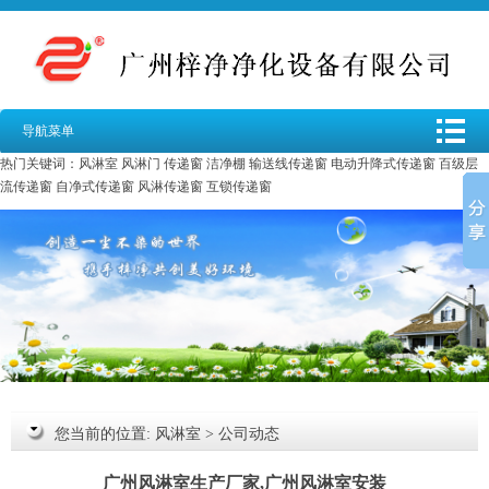
导航菜单
热门关键词：
风淋室
风淋门
传递窗
洁净棚
输送线传递窗
电动升降式传递窗
百级层
流传递窗
自净式传递窗
风淋传递窗
互锁传递窗
您当前的位置:
风淋室
>
公司动态
广州风淋室生产厂家,广州风淋室安装