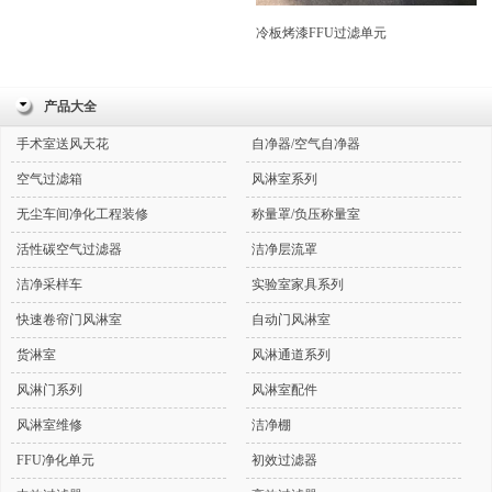
冷板烤漆FFU过滤单元
产品大全
手术室送风天花
自净器/空气自净器
空气过滤箱
风淋室系列
无尘车间净化工程装修
称量罩/负压称量室
活性碳空气过滤器
洁净层流罩
洁净采样车
实验室家具系列
快速卷帘门风淋室
自动门风淋室
货淋室
风淋通道系列
风淋门系列
风淋室配件
风淋室维修
洁净棚
FFU净化单元
初效过滤器