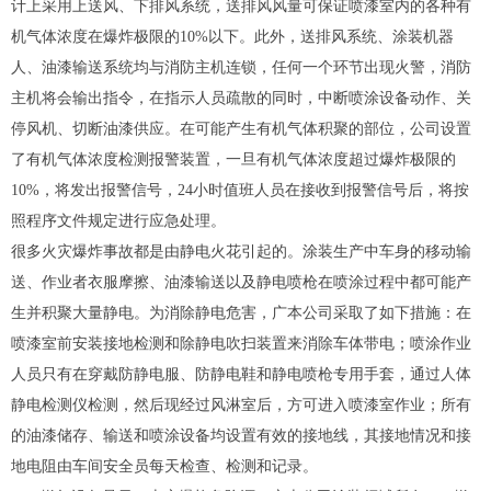
计上采用上送风、下排风系统，送排风风量可保证喷漆室内的各种有
机气体浓度在爆炸极限的10%以下。此外，送排风系统、涂装机器
人、油漆输送系统均与消防主机连锁，任何一个环节出现火警，消防
主机将会输出指令，在指示人员疏散的同时，中断喷涂设备动作、关
停风机、切断油漆供应。在可能产生有机气体积聚的部位，公司设置
了有机气体浓度检测报警装置，一旦有机气体浓度超过爆炸极限的
10%，将发出报警信号，24小时值班人员在接收到报警信号后，将按
照程序文件规定进行应急处理。
很多火灾爆炸事故都是由静电火花引起的。涂装生产中车身的移动输
送、作业者衣服摩擦、油漆输送以及静电喷枪在喷涂过程中都可能产
生并积聚大量静电。为消除静电危害，广本公司采取了如下措施：在
喷漆室前安装接地检测和除静电吹扫装置来消除车体带电；喷涂作业
人员只有在穿戴防静电服、防静电鞋和静电喷枪专用手套，通过人体
静电检测仪检测，然后现经过
风淋室
后，方可进入喷漆室作业；所有
的油漆储存、输送和喷涂设备均设置有效的接地线，其接地情况和接
地电阻由车间安全员每天检查、检测和记录。