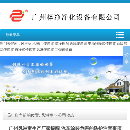
导航菜单
热门关键词：
风淋室
风淋门
传递窗
洁净棚
输送线传递窗
电动升降式传递窗
百级层
流传递窗
自净式传递窗
风淋传递窗
互锁传递窗
您当前的位置:
风淋室
>
公司动态
广州风淋室生产厂家提醒-汽车涂装危害的防护注意事项