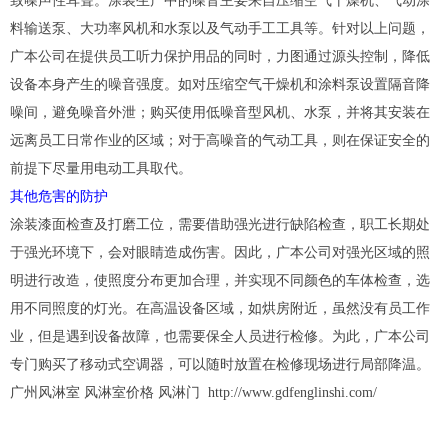
致噪声性耳聋。涂装生产中的噪音主要来自压缩空气干燥机、气动涂
料输送泵、大功率风机和水泵以及气动手工工具等。针对以上问题，
广本公司在提供员工听力保护用品的同时，力图通过源头控制，降低
设备本身产生的噪音强度。如对压缩空气干燥机和涂料泵设置隔音降
噪间，避免噪音外泄；购买使用低噪音型风机、水泵，并将其安装在
远离员工日常作业的区域；对于高噪音的气动工具，则在保证安全的
前提下尽量用电动工具取代。
其他危害的防护
涂装漆面检查及打磨工位，需要借助强光进行缺陷检查，职工长期处
于强光环境下，会对眼睛造成伤害。因此，广本公司对强光区域的照
明进行改造，使照度分布更加合理，并实现不同颜色的车体检查，选
用不同照度的灯光。在高温设备区域，如烘房附近，虽然没有员工作
业，但是遇到设备故障，也需要保全人员进行检修。为此，广本公司
专门购买了移动式空调器，可以随时放置在检修现场进行局部降温。
广州风淋室 风淋室价格
风淋门
http://www.gdfenglinshi.com/