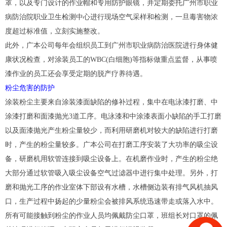
罩，以及专门设计的作业帽和专用防护眼镜，并定期委托广州市职业
病防治院职业卫生检测中心进行现场空气采样和检测，一旦毒害物浓
度超过标准值，立刻实施整改。
此外，广本公司每年会组织员工到广州市职业病防治医院进行身体健
康状况检查，对涂装员工的WBC(白细胞)等指标做重点监督，从事喷
漆作业的员工还会享受定期的脱产疗养待遇。
粉尘危害的防护
涂装粉尘主要来自涂装漆面缺陷的修补过程，集中在电泳漆打磨、中
涂漆打磨和面漆抛光3道工序。电泳漆和中涂漆表面小缺陷的手工打磨
以及面漆抛光产生粉尘量较少，而利用研磨机对较大的缺陷进行打磨
时，产生的粉尘量较多。广本公司在打磨工序安装了大功率的吸尘设
备，研磨机用软管连接到吸尘设备上。在机磨作业时，产生的粉尘绝
大部分通过软管吸入吸尘设备空气过滤器中进行集中处理。另外，打
磨和抛光工序的作业室体下部设有水槽，水槽侧边装有排气风机抽风
口，生产过程中扬起的少量粉尘会被排风系统迅速带走或落入水中。
所有可能接触到粉尘的作业人员均佩戴防尘口罩，班组长对口罩的佩