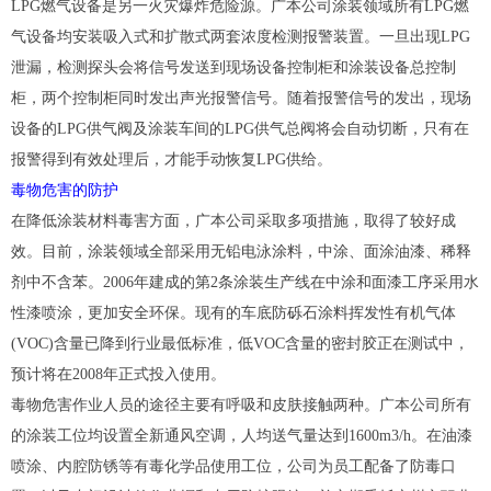
LPG燃气设备是另一火灾爆炸危险源。广本公司涂装领域所有LPG燃
气设备均安装吸入式和扩散式两套浓度检测报警装置。一旦出现LPG
泄漏，检测探头会将信号发送到现场设备控制柜和涂装设备总控制
柜，两个控制柜同时发出声光报警信号。随着报警信号的发出，现场
设备的LPG供气阀及涂装车间的LPG供气总阀将会自动切断，只有在
报警得到有效处理后，才能手动恢复LPG供给。
毒物危害的防护
在降低涂装材料毒害方面，广本公司采取多项措施，取得了较好成
效。目前，涂装领域全部采用无铅电泳涂料，中涂、面涂油漆、稀释
剂中不含苯。2006年建成的第2条涂装生产线在中涂和面漆工序采用水
性漆喷涂，更加安全环保。现有的车底防砾石涂料挥发性有机气体
(VOC)含量已降到行业最低标准，低VOC含量的密封胶正在测试中，
预计将在2008年正式投入使用。
毒物危害作业人员的途径主要有呼吸和皮肤接触两种。广本公司所有
的涂装工位均设置全新通风空调，人均送气量达到1600m3/h。在油漆
喷涂、内腔防锈等有毒化学品使用工位，公司为员工配备了防毒口