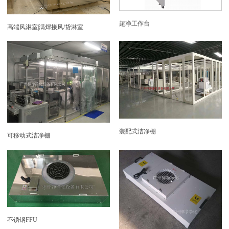
超净工作台
高端风淋室|满焊接风/货淋室
装配式洁净棚
可移动式洁净棚
不锈钢FFU