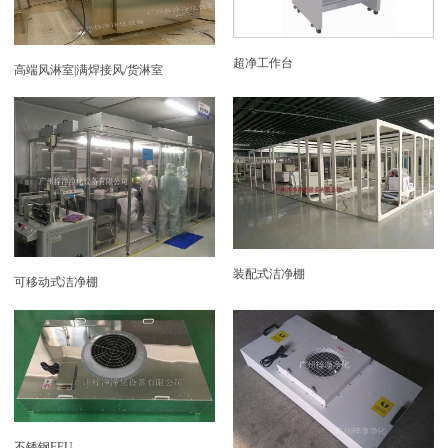
超净工作台
高端风淋室|满焊接风/货淋室
装配式洁净棚
可移动式洁净棚
不锈钢FFU