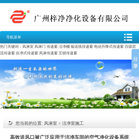
导航菜单
热门关键词：
风淋室
风淋门
传递窗
洁净棚
输送线传递窗
电动升降式传递窗
百级层
流传递窗
自净式传递窗
风淋传递窗
互锁传递窗
您当前的位置:
风淋室
>
洁净室施工
高效送风口被广泛应用于洁净车间的空气净化设备系统