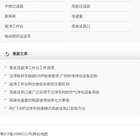
中效过滤器
高效过滤器
新风柜
传递窗
超净工作台
高效送风口
电动密封运送车
最新文章
垂直流超净工作台工作原理
洁净取样车根据GMP标准要求:广州梓净净化设备定制
超净工作台和生物安全柜的主要区别
高效送风口被广泛应用于洁净车间的空气净化设备系统
风淋传递窗控制器使用说明七大事项
药厂GMP洁净车间液槽式高效送风口安装方法
粤ICP备10086522号
|
网站地图