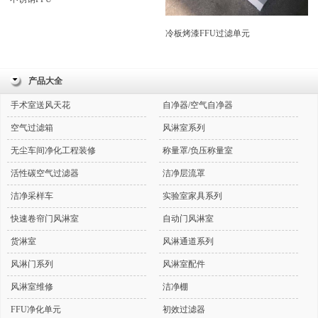
冷板烤漆FFU过滤单元
产品大全
手术室送风天花
自净器/空气自净器
空气过滤箱
风淋室系列
无尘车间净化工程装修
称量罩/负压称量室
活性碳空气过滤器
洁净层流罩
洁净采样车
实验室家具系列
快速卷帘门风淋室
自动门风淋室
货淋室
风淋通道系列
风淋门系列
风淋室配件
风淋室维修
洁净棚
FFU净化单元
初效过滤器