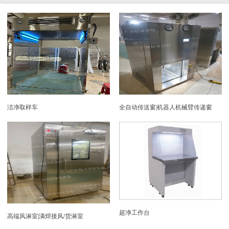
洁净取样车
全自动传送窗|机器人机械臂传递窗
超净工作台
高端风淋室|满焊接风/货淋室