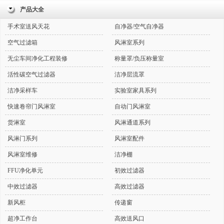
产品大全
手术室送风天花
自净器/空气自净器
空气过滤箱
风淋室系列
无尘车间净化工程装修
称量罩/负压称量室
活性碳空气过滤器
洁净层流罩
洁净采样车
实验室家具系列
快速卷帘门风淋室
自动门风淋室
货淋室
风淋通道系列
风淋门系列
风淋室配件
风淋室维修
洁净棚
FFU净化单元
初效过滤器
中效过滤器
高效过滤器
新风柜
传递窗
超净工作台
高效送风口