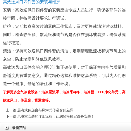
高效送风口四件套的安装与维护
安装：高效送风口四件套的安装应由专业人员进行，确保各部件的连
接牢固，并按照设计要求进行调试。
维护：定期检查高效过滤器的工作状态，及时更换或清洗过滤材料。
同时，检查静压箱、散流板和调节阀是否存在损坏或磨损，确保系统
运行稳定。
清洁：保持高效送风口四件套的清洁，定期清理散流板和调节阀上的
灰尘，防止堵塞和降低送风效率。
高效送风口四件套的合理设计和正确使用，对于保证室内空气质量和
舒适度具有重要意义。通过精心选择和维护这套系统，可以为人们创
造一个健康、舒适的居住和工作环境。
了解更多空气净化设备：
洁净层流罩
，
洁净采样车
，
洁净棚
，
FFU净化单元
，
高
效送风口
，
传递窗
，
货淋室
等。
上一篇:
层流式传递窗与风淋式传递窗的差异
下一篇:
风淋室安装的详细流程，让您轻松搞定设备安装！
最新产品