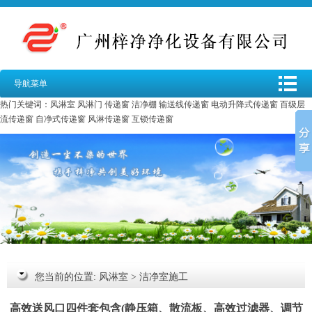
导航菜单
热门关键词：
风淋室
风淋门
传递窗
洁净棚
输送线传递窗
电动升降式传递窗
百级层
流传递窗
自净式传递窗
风淋传递窗
互锁传递窗
您当前的位置:
风淋室
>
洁净室施工
高效送风口四件套包含(静压箱、散流板、高效过滤器、调节