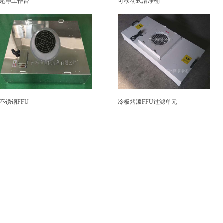
超净工作台
可移动式洁净棚
不锈钢FFU
冷板烤漆FFU过滤单元