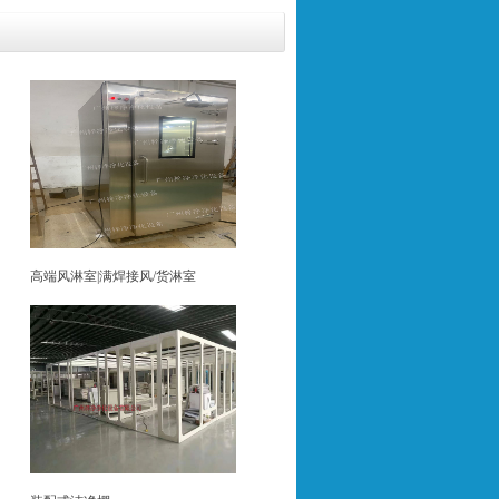
高端风淋室|满焊接风/货淋室