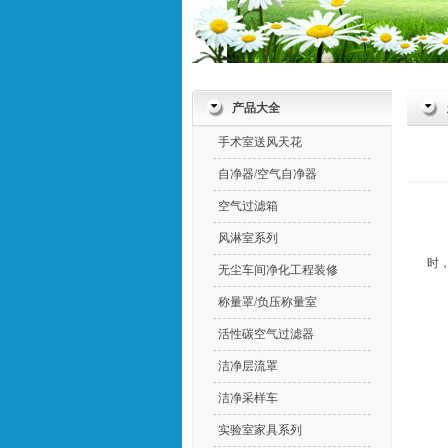
产品大全
手术室送风天花
自净器/空气自净器
空气过滤箱
风淋室系列
时
无尘车间净化工程装修
称量罩/负压称量室
活性碳空气过滤器
洁净层流罩
洁净采样车
实验室家具系列