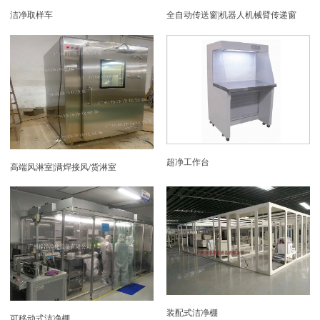
洁净取样车
全自动传送窗|机器人机械臂传递窗
超净工作台
高端风淋室|满焊接风/货淋室
装配式洁净棚
可移动式洁净棚