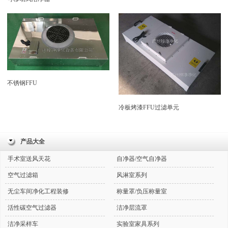
不锈钢FFU
冷板烤漆FFU过滤单元
产品大全
手术室送风天花
自净器/空气自净器
空气过滤箱
风淋室系列
无尘车间净化工程装修
称量罩/负压称量室
活性碳空气过滤器
洁净层流罩
洁净采样车
实验室家具系列