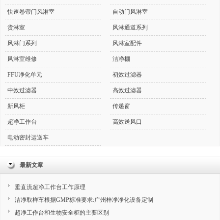
快速卷帘门风淋室
自动门风淋室
货淋室
风淋通道系列
风淋门系列
风淋室配件
风淋室维修
洁净棚
FFU净化单元
初效过滤器
中效过滤器
高效过滤器
新风柜
传递窗
超净工作台
高效送风口
电动密封运送车
最新文章
垂直流超净工作台工作原理
洁净取样车根据GMP标准要求:广州梓净净化设备定制
超净工作台和生物安全柜的主要区别