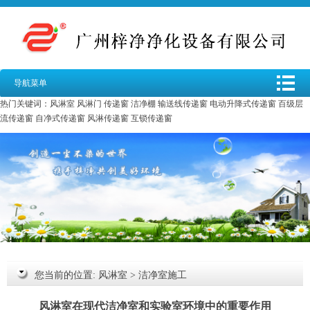
导航菜单
热门关键词：
风淋室
风淋门
传递窗
洁净棚
输送线传递窗
电动升降式传递窗
百级层
流传递窗
自净式传递窗
风淋传递窗
互锁传递窗
您当前的位置:
风淋室
>
洁净室施工
风淋室在现代洁净室和实验室环境中的重要作用