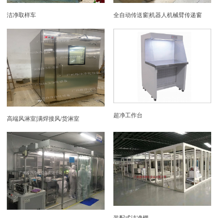
洁净取样车
全自动传送窗|机器人机械臂传递窗
超净工作台
高端风淋室|满焊接风/货淋室
装配式洁净棚