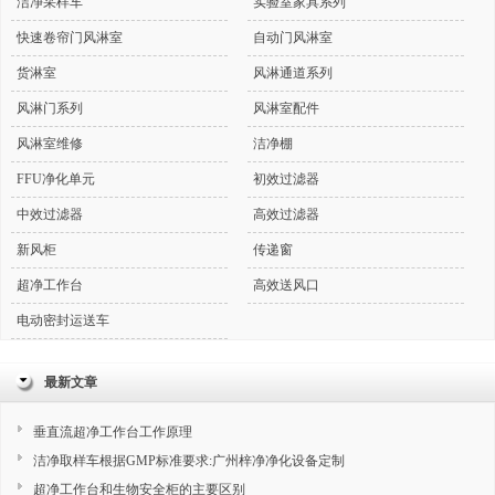
洁净采样车
实验室家具系列
快速卷帘门风淋室
自动门风淋室
货淋室
风淋通道系列
风淋门系列
风淋室配件
风淋室维修
洁净棚
FFU净化单元
初效过滤器
中效过滤器
高效过滤器
新风柜
传递窗
超净工作台
高效送风口
电动密封运送车
最新文章
垂直流超净工作台工作原理
洁净取样车根据GMP标准要求:广州梓净净化设备定制
超净工作台和生物安全柜的主要区别