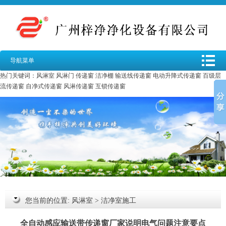
导航菜单
热门关键词：
风淋室
风淋门
传递窗
洁净棚
输送线传递窗
电动升降式传递窗
百级层
流传递窗
自净式传递窗
风淋传递窗
互锁传递窗
您当前的位置:
风淋室
>
洁净室施工
全自动感应输送带传递窗厂家说明电气问题注意要点