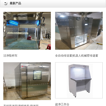
最新产品
洁净取样车
全自动传送窗|机器人机械臂传递窗
超净工作台
高端风淋室|满焊接风/货淋室