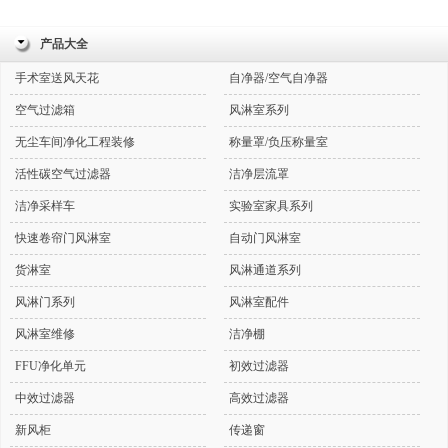
产品大全
手术室送风天花
自净器/空气自净器
空气过滤箱
风淋室系列
无尘车间净化工程装修
称量罩/负压称量室
活性碳空气过滤器
洁净层流罩
洁净采样车
实验室家具系列
快速卷帘门风淋室
自动门风淋室
货淋室
风淋通道系列
风淋门系列
风淋室配件
风淋室维修
洁净棚
FFU净化单元
初效过滤器
中效过滤器
高效过滤器
新风柜
传递窗