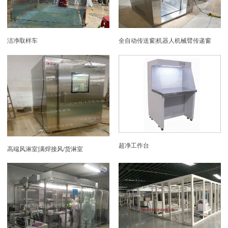
洁净取样车
全自动传送窗|机器人机械臂传递窗
超净工作台
高端风淋室|满焊接风/货淋室