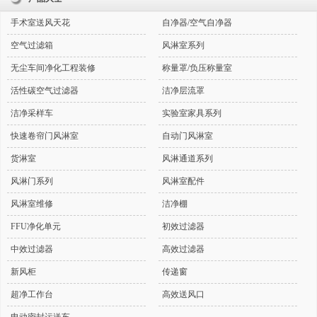
手术室送风天花
自净器/空气自净器
空气过滤箱
风淋室系列
无尘车间净化工程装修
称量罩/负压称量室
活性碳空气过滤器
洁净层流罩
洁净采样车
实验室家具系列
快速卷帘门风淋室
自动门风淋室
货淋室
风淋通道系列
风淋门系列
风淋室配件
风淋室维修
洁净棚
FFU净化单元
初效过滤器
中效过滤器
高效过滤器
新风柜
传递窗
超净工作台
高效送风口
电动密封运送车