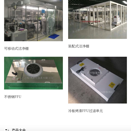
装配式洁净棚
可移动式洁净棚
不锈钢FFU
冷板烤漆FFU过滤单元
产品大全