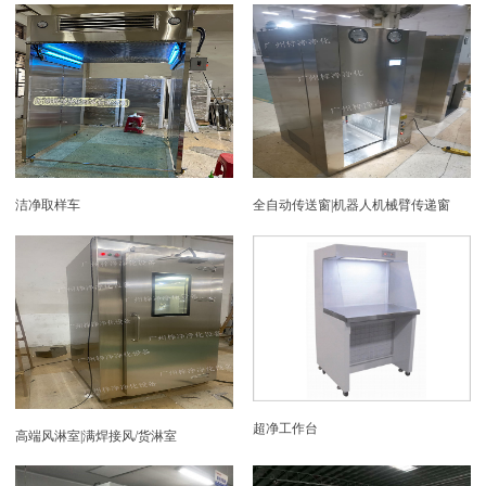
洁净取样车
全自动传送窗|机器人机械臂传递窗
超净工作台
高端风淋室|满焊接风/货淋室