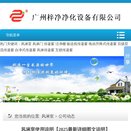
导航菜单
热门关键词：
风淋室
风淋门
传递窗
洁净棚
输送线传递窗
电动升降式传递窗
百级层
流传递窗
自净式传递窗
风淋传递窗
互锁传递窗
您当前的位置:
风淋室
>
公司动态
风淋室使用说明【2025最新详细图文说明】