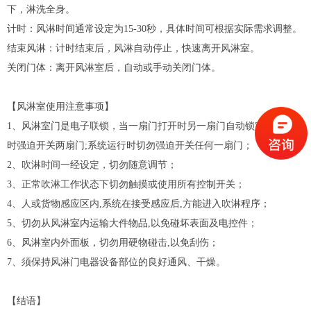
下，淋洗全身。
计时：风淋时间通常设定为15-30秒，具体时间可根据实际需求调整。
结束风淋：计时结束后，风淋自动停止，快速离开风淋室。
关闭门体：离开风淋室后，自动或手动关闭门体。
【风淋室使用注意事项】
1、风淋室门是电子联锁，当一扇门打开时另一扇门自动锁定，切勿同
时强迫开关两扇门;系统运行时切勿强迫开关任何一扇门；
2、吹淋时间一经设定，切勿随意调节；
3、正常吹淋工作状态下切勿触摸或使用所有控制开关；
4、人或货物感应区内,系统在接受感应后,方能进入吹淋程序；
5、切勿从风淋室内运输大件物品,以免碰坏表面及电控件；
6、风淋室内外面板，切勿用硬物碰击,以免刮伤；
7、须保持
风淋门
电器设备部位的良好通风、干燥。
【结语】