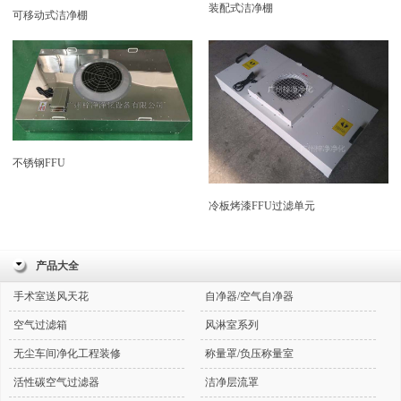
装配式洁净棚
可移动式洁净棚
不锈钢FFU
冷板烤漆FFU过滤单元
产品大全
手术室送风天花
自净器/空气自净器
空气过滤箱
风淋室系列
无尘车间净化工程装修
称量罩/负压称量室
活性碳空气过滤器
洁净层流罩