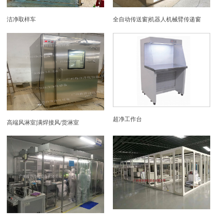
洁净取样车
全自动传送窗|机器人机械臂传递窗
超净工作台
高端风淋室|满焊接风/货淋室