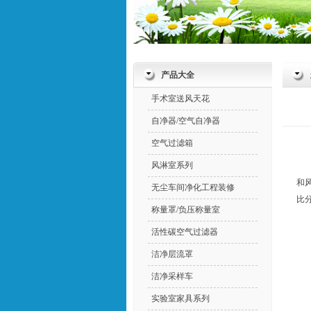
产品大全
手术室送风天花
自净器/空气自净器
空气过滤箱
风淋室系列
和
无尘车间净化工程装修
比
称量罩/负压称量室
活性碳空气过滤器
洁净层流罩
洁净采样车
实验室家具系列