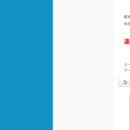
窗
综
递
上一
下一