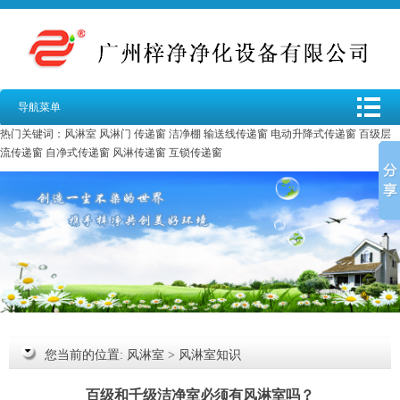
导航菜单
热门关键词：
风淋室
风淋门
传递窗
洁净棚
输送线传递窗
电动升降式传递窗
百级层
流传递窗
自净式传递窗
风淋传递窗
互锁传递窗
您当前的位置:
风淋室
>
风淋室知识
百级和千级洁净室必须有风淋室吗？