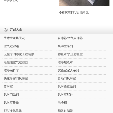
不锈钢FFU
冷板烤漆FFU过滤单元
产品大全
手术室送风天花
自净器/空气自净器
空气过滤箱
风淋室系列
无尘车间净化工程装修
称量罩/负压称量室
活性碳空气过滤器
洁净层流罩
洁净采样车
实验室家具系列
快速卷帘门风淋室
自动门风淋室
货淋室
风淋通道系列
风淋门系列
风淋室配件
风淋室维修
洁净棚
FFU净化单元
初效过滤器