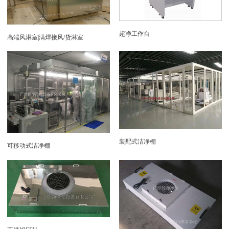
超净工作台
高端风淋室|满焊接风/货淋室
装配式洁净棚
可移动式洁净棚