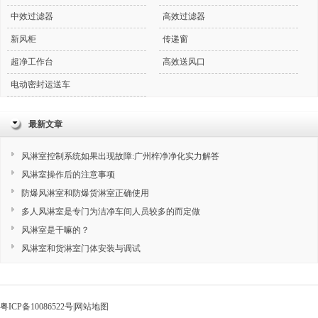
中效过滤器
高效过滤器
新风柜
传递窗
超净工作台
高效送风口
电动密封运送车
最新文章
风淋室控制系统如果出现故障:广州梓净净化实力解答
风淋室操作后的注意事项
防爆风淋室和防爆货淋室正确使用
多人风淋室是专门为洁净车间人员较多的而定做
风淋室是干嘛的？
风淋室和货淋室门体安装与调试
粤ICP备10086522号
|
网站地图