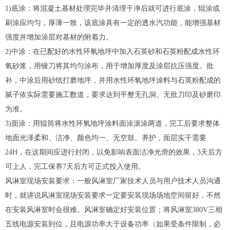
1)底涂：将混凝土基材处理完毕并清理干净后就可进行底涂，辊涂或
刷涂应均匀，厚薄一致，该底涂具有一定的透水汽功能，能增强基材
强度并增加涂层对基材的附着力。
2)中涂：在已配好的水性环氧地坪中加入石英砂和石英粉配成水性环
氧砂浆，用镘刀将其均匀涂布，用于增加厚度及涂层抗压强度。批
补，中涂后用砂纸打磨地坪，并用水性环氧地坪涂料与石英粉配成的
腻子依实际需要施工数道，要求达到平整无孔洞、无批刀印及砂磨印
为准。
3)面涂：用辊筒将水性环氧地坪涂料面涂滚涂两道，完工后要求整体
地面光泽柔和、洁净、颜色均一、无空鼓。养护，面层实干需要
24H，在这期间应进行封闭，以免影响表面洁净光滑的效果，3天后方
可上人，完工保养7天后方可正式投入使用。
风淋室现场安装要求：一般风淋室厂家技术人员与用户技术人员沟通
时，就讲说风淋室现场安装要求一定要安装现场场地空间留好，不然
在安装风淋室时会很难。风淋室确定好安装位置；将风淋室380V三相
五线电源安装到位，且电源功率大于设备功率（如果受条件限制，必