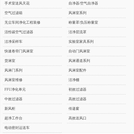
手术室送风天花
自净器/空气自净器
空气过滤箱
风淋室系列
无尘车间净化工程装修
称量罩/负压称量室
活性碳空气过滤器
洁净层流罩
洁净采样车
实验室家具系列
快速卷帘门风淋室
自动门风淋室
货淋室
风淋通道系列
风淋门系列
风淋室配件
风淋室维修
洁净棚
FFU净化单元
初效过滤器
中效过滤器
高效过滤器
新风柜
传递窗
超净工作台
高效送风口
电动密封运送车