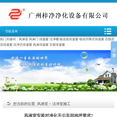
导航菜单
热门关键词：
风淋室
风淋门
传递窗
洁净棚
输送线传递窗
电动升降式传递窗
百级层
流传递窗
自净式传递窗
风淋传递窗
互锁传递窗
您当前的位置:
风淋室
>
洁净室施工
风淋室安装对净化无尘车间地坪要求?