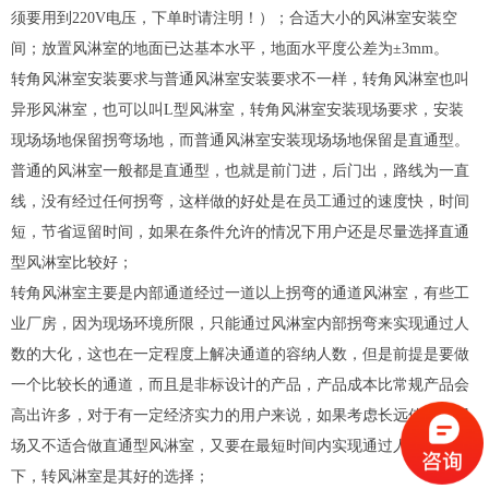
须要用到220V电压，下单时请注明！）；合适大小的风淋室安装空
间；放置风淋室的地面已达基本水平，地面水平度公差为±3mm。
转角风淋室安装要求与普通风淋室安装要求不一样，转角风淋室也叫
异形风淋室，也可以叫L型风淋室，转角风淋室安装现场要求，安装
现场场地保留拐弯场地，而普通风淋室安装现场场地保留是直通型。
普通的风淋室一般都是直通型，也就是前门进，后门出，路线为一直
线，没有经过任何拐弯，这样做的好处是在员工通过的速度快，时间
短，节省逗留时间，如果在条件允许的情况下用户还是尽量选择直通
型风淋室比较好；
转角风淋室主要是内部通道经过一道以上拐弯的通道风淋室，有些工
业厂房，因为现场环境所限，只能通过风淋室内部拐弯来实现通过人
数的大化，这也在一定程度上解决通道的容纳人数，但是前提是要做
一个比较长的通道，而且是非标设计的产品，产品成本比常规产品会
高出许多，对于有一定经济实力的用户来说，如果考虑长远使用，现
场又不适合做直通型风淋室，又要在最短时间内实现通过人数的情况
下，转风淋室是其好的选择；