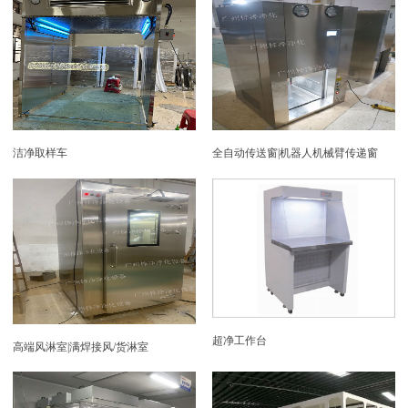
洁净取样车
全自动传送窗|机器人机械臂传递窗
超净工作台
高端风淋室|满焊接风/货淋室