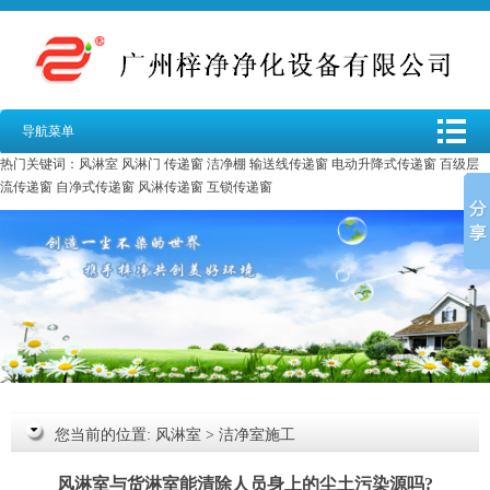
导航菜单
热门关键词：
风淋室
风淋门
传递窗
洁净棚
输送线传递窗
电动升降式传递窗
百级层
流传递窗
自净式传递窗
风淋传递窗
互锁传递窗
您当前的位置:
风淋室
>
洁净室施工
风淋室与货淋室能清除人员身上的尘土污染源吗?