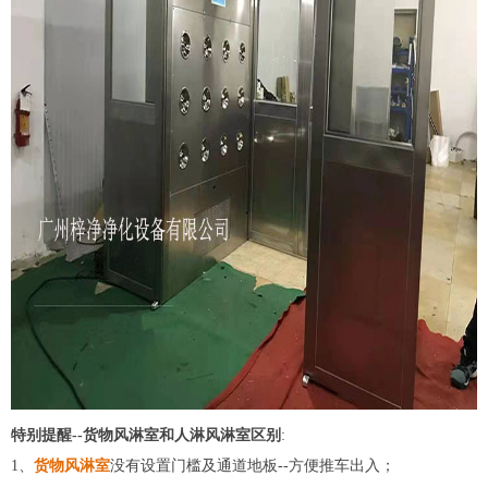
特别提醒--货物风淋室和人淋风淋室区别
:
1、
货物风淋室
没有设置门槛及通道地板--方便推车出入；