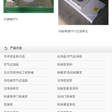
不锈钢FFU
冷板烤漆FFU过滤单元
产品大全
手术室送风天花
自净器/空气自净器
空气过滤箱
风淋室系列
无尘车间净化工程装修
称量罩/负压称量室
活性碳空气过滤器
洁净层流罩
洁净采样车
实验室家具系列
快速卷帘门风淋室
自动门风淋室
货淋室
风淋通道系列