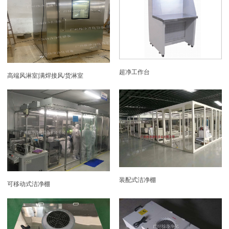
超净工作台
高端风淋室|满焊接风/货淋室
装配式洁净棚
可移动式洁净棚