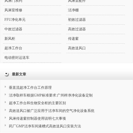
风淋门系列
风淋室配件
风淋室维修
洁净棚
FFU净化单元
初效过滤器
中效过滤器
高效过滤器
新风柜
传递窗
超净工作台
高效送风口
电动密封运送车
最新文章
垂直流超净工作台工作原理
洁净取样车根据GMP标准要求:广州梓净净化设备定制
超净工作台和生物安全柜的主要区别
高效送风口被广泛应用于洁净车间的空气净化设备系统
风淋传递窗控制器使用说明七大事项
药厂GMP洁净车间液槽式高效送风口安装方法