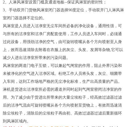
2、人淋风淋室设置门槛及通道地板--保证风淋室的密封性；
3、手动双开门货物风淋室闭门器选择90度定位，手动双开门人淋风淋
室闭门器选择不定位的。
风淋室是人员进入洁净室无尘车间所必备的净化设备，通用性强，可
与所有的洁净室和洁净厂房配套使用，工作人员进入车间时，必须通
过此设备，用强劲洁净的空气，由可旋转喷嘴从各个方向喷射至人身
上，效而迅速清除去附着在衣服上的灰尘、头发、发屑等杂物,它可以
减少人进出洁净室所带来的污染问题。
风淋室的两道门电子互锁，可以兼起气闸室的作用，阻止外界污染和
未被净化的空气进入洁净区域。杜绝工作人员将头发，灰尘、细菌带
入车间，达到工作场地严格的无尘净化标准，生产出高质量的产品。
淋机是货进出洁净室所必需的通道并同时起到气闸室密闭洁净室的作
用。为了减少由于货进出所带来的大量尘埃粒子，经高效过滤器过滤
后的洁净气流由可旋转喷嘴从各个方向喷射至货物上，有效而迅速清
除尘埃粒子，清除后的尘埃粒子再由初、高效过滤器过滤后重新循环
到风淋区域内。