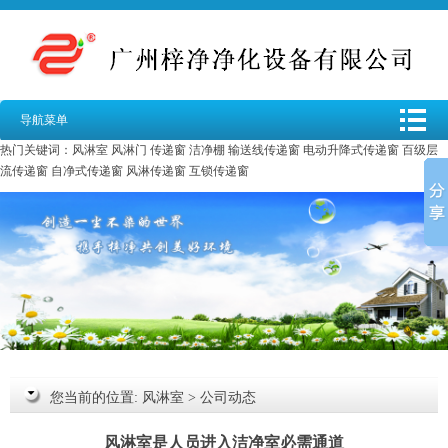
导航菜单
热门关键词：
风淋室
风淋门
传递窗
洁净棚
输送线传递窗
电动升降式传递窗
百级层
流传递窗
自净式传递窗
风淋传递窗
互锁传递窗
您当前的位置:
风淋室
>
公司动态
风淋室是人员进入洁净室必需通道