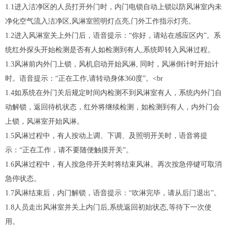
1.1进入洁净区的人员打开外门时，内门电锁自动上锁以防风淋室内未
净化空气流入洁净区,风淋室照明灯点亮,门外工作指示灯亮。
1.2进入风淋室关上外门后，语音提示：“你好，请站在感应区内”。系
统红外探头开始检测是否有人如检测到有人,系统即转入风淋过程。
1.3风淋前内外门上锁，风机启动开始风淋, 同时，风淋倒计时开始计
时。语音提示：“正在工作,请转动身体360度”。<br
1.4如系统在外门关后规定时间内检测不到风淋室有人，系统内外门自
动解锁，返回待机状态，红外将继续检测，如检测到有人，内外门会
上锁，风淋室开始风淋。
1.5风淋过程中，有人按动上调、下调、及照明开关时，语音将提
示：“正在工作，请不要随便触摸开关”。
1.6风淋过程中，有人按急停开关时将结束风淋。再次按急停键可取消
急停状态。
1.7风淋结束后，内门解锁，语音提示：“吹淋完毕，请从后门退出”。
1.8人员走出风淋室并关上内门后,系统返回初始状态,等待下一次使
用。