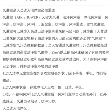
风淋室
是人员进入洁净室必需通道
风淋室（AIR SHOWER）又称为风淋，洁净风淋室，净化风淋室，风
淋房，吹淋房，
风淋门
，浴尘室、吹淋室，
风淋通道
，空气吹淋室。
风淋室可以减少人员进出洁净室所带来的污染问题，减少由于人货进
出带来的大量尘埃粒子由洁净室的入口处安装功能齐全的“气闸室”可
以减少空气污染微粒的数量，当人货通过风淋室时，污染微粒被经过
高效过滤的高度洁净空气射掉，25m/s以上的高风速确保了有效的喷射
和飘移微粒经过初效和高效两级过滤器基本过滤掉。为了保持风淋的
安全使用，维持洁净室环境的洁净度
1.进入洁净无尘室应在外更衣室脱去外衣，除下手表、手机、饰品等
物品。
2.进入内更衣室，穿戴净化无尘衣、帽、口罩、手套。
3.拉开不锈钢风淋门进入风淋室后，风淋门立即自动关闭外门，红外
线感应，风淋自动启动，吹淋15秒。
人员进入洁净区：