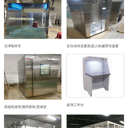
洁净取样车
全自动传送窗|机器人机械臂传递窗
超净工作台
高端风淋室|满焊接风/货淋室