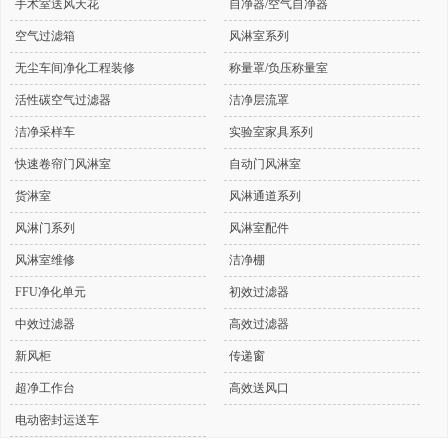
手术室送风天花
自净器/空气自净器
空气过滤箱
风淋室系列
无尘车间净化工程装修
称量罩/负压称量室
活性碳空气过滤器
洁净层流罩
洁净采样车
实验室家具系列
快速卷帘门风淋室
自动门风淋室
货淋室
风淋通道系列
风淋门系列
风淋室配件
风淋室维修
洁净棚
FFU净化单元
初效过滤器
中效过滤器
高效过滤器
新风柜
传递窗
超净工作台
高效送风口
电动密封运送车