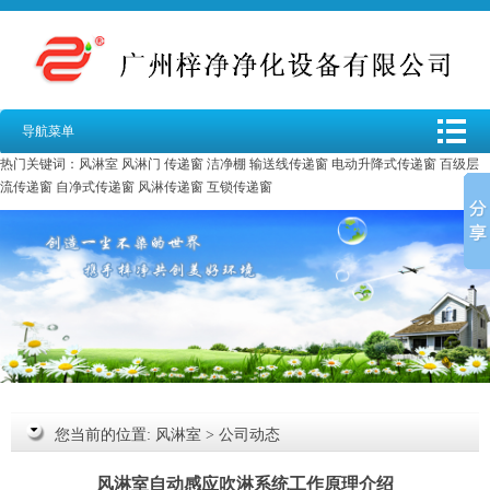
导航菜单
热门关键词：
风淋室
风淋门
传递窗
洁净棚
输送线传递窗
电动升降式传递窗
百级层
流传递窗
自净式传递窗
风淋传递窗
互锁传递窗
您当前的位置:
风淋室
>
公司动态
风淋室自动感应吹淋系统工作原理介绍