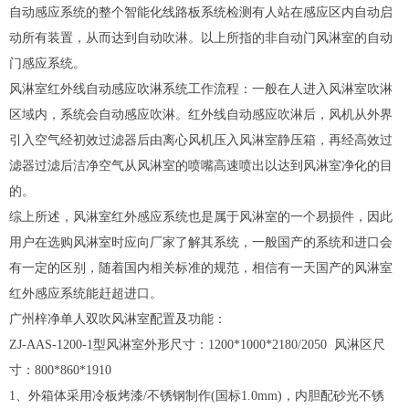
自动感应系统的整个智能化线路板系统检测有人站在感应区内自动启
动所有装置，从而达到自动吹淋。以上所指的非自动门风淋室的自动
门感应系统。
风淋室红外线自动感应吹淋系统工作流程：一般在人进入风淋室吹淋
区域内，系统会自动感应吹淋。红外线自动感应吹淋后，风机从外界
引入空气经
初效过滤器
后由离心风机压入风淋室静压箱，再经
高效过
滤器
过滤后洁净空气从风淋室的喷嘴高速喷出以达到风淋室净化的目
的。
综上所述，风淋室红外感应系统也是属于风淋室的一个易损件，因此
用户在选购风淋室时应向厂家了解其系统，一般国产的系统和进口会
有一定的区别，随着国内相关标准的规范，相信有一天国产的风淋室
红外感应系统能赶超进口。
广州梓净单人双吹风淋室配置及功能：
ZJ-AAS-1200-1型风淋室外形尺寸：1200*1000*2180/2050 风淋区尺
寸：800*860*1910
1、外箱体采用冷板烤漆/不锈钢制作(国标1.0mm)，内胆配砂光不锈