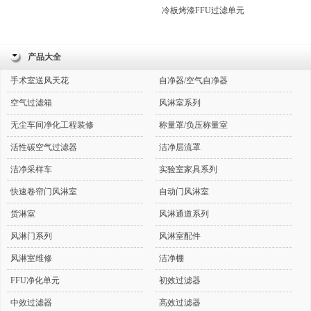
冷板烤漆FFU过滤单元
产品大全
手术室送风天花
自净器/空气自净器
空气过滤箱
风淋室系列
无尘车间净化工程装修
称量罩/负压称量室
活性碳空气过滤器
洁净层流罩
洁净采样车
实验室家具系列
快速卷帘门风淋室
自动门风淋室
货淋室
风淋通道系列
风淋门系列
风淋室配件
风淋室维修
洁净棚
FFU净化单元
初效过滤器
中效过滤器
高效过滤器