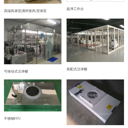
超净工作台
高端风淋室|满焊接风/货淋室
装配式洁净棚
可移动式洁净棚
不锈钢FFU