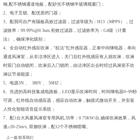
钢,配不锈钢通道地板，配砂光不锈钢半玻璃视窗门；
2、电子互锁、配优质闭门器；
3、配我司自产有隔板高效过滤器，过滤等级为：H13（MPPS），过
滤效率：99.99%@0.3um,初效过滤器，过滤效率为：G4级（计重
法），确保净化级别；
4、全自动红外感应吹淋，“杭法”红外感应器，正泰中间继电器，单向
通道风淋室，从非洁净区进入，关门后红外线感应有人就吹淋，吹淋
时双门自动锁闭，吹淋后入门锁闭，由洁净区出去时经过风淋室不吹
淋以节省能源；
5、电源3N 、 380V 、 50HZ；
6、先进的高科技集成电路板，LED显示吹淋时间，时间继电器0~99秒
可调，红外线自动感应器，感应自动吹淋，触摸式微动开关，并安装
人性化智能语音提示系统；
7、配1台大风量风淋室专用风机,功率：0.75KW/台,确保吹淋效果，风
速≥20-25m/s, 双侧吹淋，配12个不锈钢喷嘴。
上一篇:
联系我们