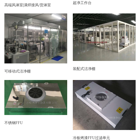
超净工作台
高端风淋室|满焊接风/货淋室
装配式洁净棚
可移动式洁净棚
不锈钢FFU
冷板烤漆FFU过滤单元