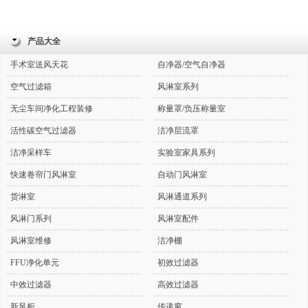
产品大全
手术室送风天花
自净器/空气自净器
空气过滤箱
风淋室系列
无尘车间净化工程装修
称量罩/负压称量室
活性碳空气过滤器
洁净层流罩
洁净采样车
实验室家具系列
快速卷帘门风淋室
自动门风淋室
货淋室
风淋通道系列
风淋门系列
风淋室配件
风淋室维修
洁净棚
FFU净化单元
初效过滤器
中效过滤器
高效过滤器
新风柜
传递窗