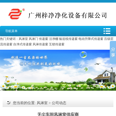
导航菜单
热门关键词：
风淋室
风淋门
传递窗
洁净棚
输送线传递窗
电动升降式传递窗
百级层
流传递窗
自净式传递窗
风淋传递窗
互锁传递窗
您当前的位置:
风淋室
>
公司动态
无尘车间风淋室供应商