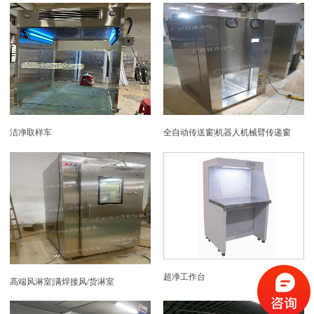
洁净取样车
全自动传送窗|机器人机械臂传递窗
超净工作台
高端风淋室|满焊接风/货淋室