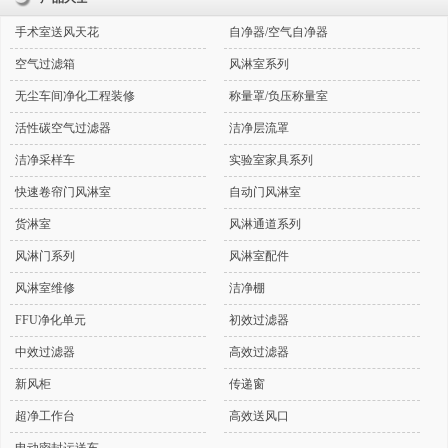
手术室送风天花
自净器/空气自净器
空气过滤箱
风淋室系列
无尘车间净化工程装修
称量罩/负压称量室
活性碳空气过滤器
洁净层流罩
洁净采样车
实验室家具系列
快速卷帘门风淋室
自动门风淋室
货淋室
风淋通道系列
风淋门系列
风淋室配件
风淋室维修
洁净棚
FFU净化单元
初效过滤器
中效过滤器
高效过滤器
新风柜
传递窗
超净工作台
高效送风口
电动密封运送车