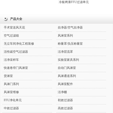
冷板烤漆FFU过滤单元
产品大全
手术室送风天花
自净器/空气自净器
空气过滤箱
风淋室系列
无尘车间净化工程装修
称量罩/负压称量室
活性碳空气过滤器
洁净层流罩
洁净采样车
实验室家具系列
快速卷帘门风淋室
自动门风淋室
货淋室
风淋通道系列
风淋门系列
风淋室配件
风淋室维修
洁净棚
FFU净化单元
初效过滤器
中效过滤器
高效过滤器