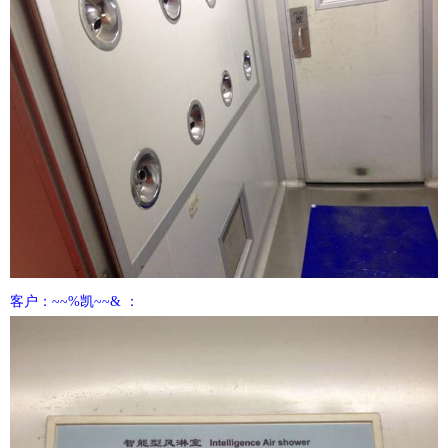
客户：~~%凯~~& ：