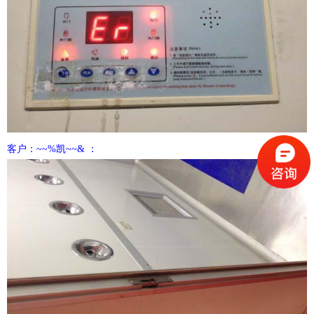
客户：~~%凯~~& ：