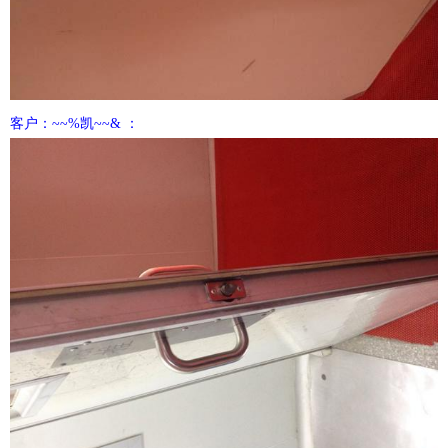
客户：~~%凯~~& ：