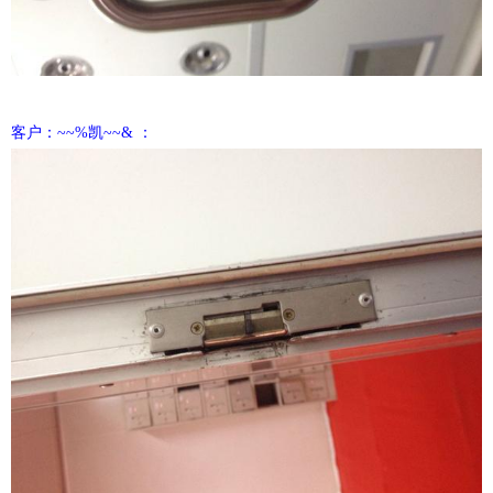
客户：~~%凯~~& ：