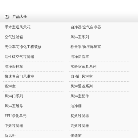
产品大全
手术室送风天花
自净器/空气自净器
空气过滤箱
风淋室系列
无尘车间净化工程装修
称量罩/负压称量室
活性碳空气过滤器
洁净层流罩
洁净采样车
实验室家具系列
快速卷帘门风淋室
自动门风淋室
货淋室
风淋通道系列
风淋门系列
风淋室配件
风淋室维修
洁净棚
FFU净化单元
初效过滤器
中效过滤器
高效过滤器
新风柜
传递窗