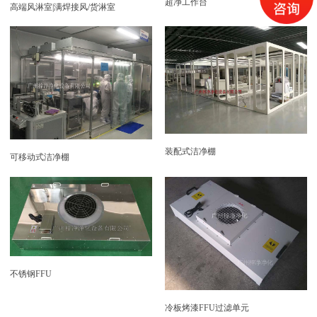
超净工作台
高端风淋室|满焊接风/货淋室
装配式洁净棚
可移动式洁净棚
不锈钢FFU
冷板烤漆FFU过滤单元