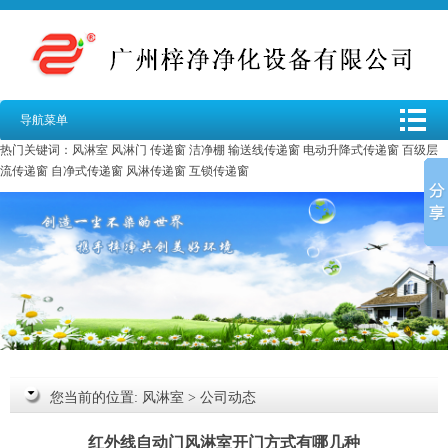
导航菜单
热门关键词：
风淋室
风淋门
传递窗
洁净棚
输送线传递窗
电动升降式传递窗
百级层
流传递窗
自净式传递窗
风淋传递窗
互锁传递窗
您当前的位置:
风淋室
>
公司动态
红外线自动门风淋室开门方式有哪几种