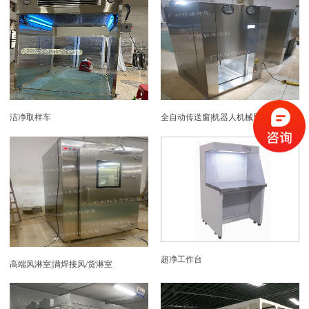
洁净取样车
全自动传送窗|机器人机械臂传递窗
超净工作台
高端风淋室|满焊接风/货淋室