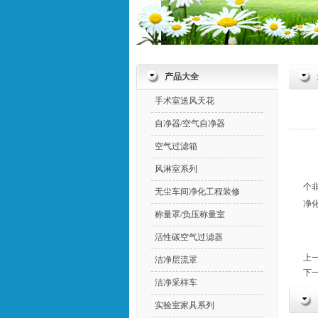
产品大全
手术室送风天花
自净器/空气自净器
空气过滤箱
风淋室系列
个
无尘车间净化工程装修
净
称量罩/负压称量室
活性碳空气过滤器
上一
洁净层流罩
下一
洁净采样车
实验室家具系列