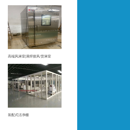
高端风淋室|满焊接风/货淋室
装配式洁净棚